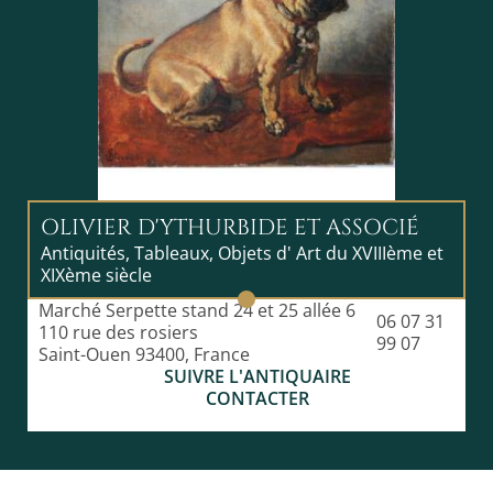
OLIVIER D'YTHURBIDE ET ASSOCIÉ
Antiquités, Tableaux, Objets d' Art du XVIIIème et
XIXème siècle
Marché Serpette stand 24 et 25 allée 6
06 07 31
110 rue des rosiers
99 07
Saint-Ouen 93400, France
SUIVRE L'ANTIQUAIRE
CONTACTER