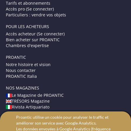
Tarifs et abonnements
Accès pro (Se connecter)
Particuliers : vendre vos objets
POUR LES ACHETEURS
Accès acheteur (Se connecter)
Bien acheter sur PROANTIC
Chambres d'expertise
PROANTIC
Notre histoire et vision
Nous contacter
PROANTIC Italia
NOS MAGAZINES
Le Magazine de PROANTIC
TRÉSORS Magazine
Rivista Artiquariato
Proantic utilise un cookie pour analyser le traffic et
CONDITIONS GÉNÉRALES
améliorer son service avec Google Analytics.
Mentions légales
Les données envoyées à Google Analytics (fréquence