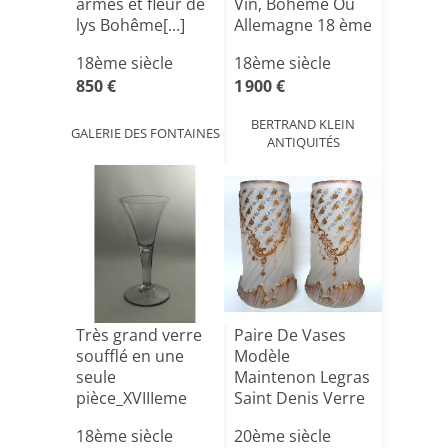
armes et fleur de
Vin, Bohème Ou
lys Bohême[...]
Allemagne 18 ème
S[...]
18ème siècle
18ème siècle
850 €
1 900 €
BERTRAND KLEIN
GALERIE DES FONTAINES
ANTIQUITÉS
Très grand verre
Paire De Vases
soufflé en une
Modèle
seule
Maintenon Legras
pièce_XVIIIeme
Saint Denis Verre
émaillé [...]
18ème siècle
20ème siècle