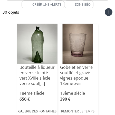
CRÉÉR UNE ALERTE
ZONE GÉO
1
30 objets
Bouteille à liqueur
Gobelet en verre
en verre teinté
soufflé et gravé
vert XVIIIe siècle
vignes epoque
verre souf[...]
18eme xviii
siecl[...]
18ème siècle
18ème siècle
650 €
390 €
GALERIE DES FONTAINES
REMONTER LE TEMPS