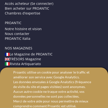
Accès acheteur (Se connecter)
Bien acheter sur PROANTIC
Chambres d'expertise
PROANTIC
Notre histoire et vision
Nous contacter
PROANTIC Italia
NOS MAGAZINES
Le Magazine de PROANTIC
TRÉSORS Magazine
Rivista Artiquariato
Proantic utilise un cookie pour analyser le traffic et
CONDITIONS GÉNÉRALES
améliorer son service avec Google Analytics.
Mentions légales
Les données envoyées à Google Analytics (fréquence
Protection des données
de visite du site et pages visitées) sont anonymes.
Recherche avancée
Aucun autre cookie ne traque votre activité, vos
données personnelles ne sont pas collectées.
Merci de votre aide pour nous permettre de mieux
comprendre comment Proantic est utilisé.