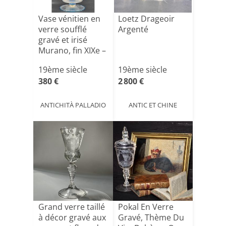
Vase vénitien en
Loetz Drageoir
verre soufflé
Argenté
gravé et irisé
Murano, fin XIXe –
[...]
19ème siècle
19ème siècle
380 €
2 800 €
ANTICHITÀ PALLADIO
ANTIC ET CHINE
Grand verre taillé
Pokal En Verre
à décor gravé aux
Gravé, Thème Du