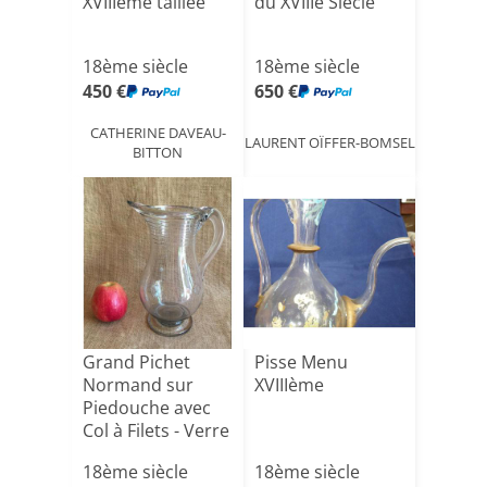
XVIIIeme taillée
du XVIIIe Siècle
18ème siècle
18ème siècle
450 €
650 €
CATHERINE DAVEAU-
LAURENT OÏFFER-BOMSEL
BITTON
Grand Pichet
Pisse Menu
Normand sur
XVIIIème
Piedouche avec
Col à Filets - Verre
Souf[...]
18ème siècle
18ème siècle