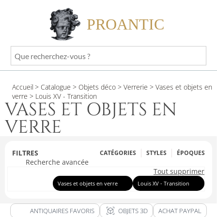
PROANTIC
Que
recherchez-
vous
Accueil
> Catalogue
> Objets déco
> Verrerie
> Vases et objets en
?
verre
> Louis XV - Transition
VASES ET OBJETS EN
VERRE
FILTRES
CATÉGORIES
STYLES
ÉPOQUES
Recherche avancée
Tout supprimer
Vases et objets en verre
Louis XV - Transition
view_in_ar
ANTIQUAIRES FAVORIS
OBJETS 3D
ACHAT PAYPAL