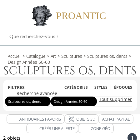
PROANTIC
Que
recherchez-
vous
Accueil
> Catalogue
> Art
> Sculptures
> Sculptures os, dents
>
?
Design Années 50-60
SCULPTURES OS, DENTS
FILTRES
CATÉGORIES
STYLES
ÉPOQUES
Recherche avancée
Tout supprimer
Sculptures os, dents
Design Années 50-60
view_in_ar
ANTIQUAIRES FAVORIS
OBJETS 3D
ACHAT PAYPAL
CRÉÉR UNE ALERTE
ZONE GÉO
1
2 objets