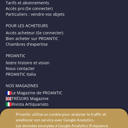
Tarifs et abonnements
Accès pro (Se connecter)
Particuliers : vendre vos objets
POUR LES ACHETEURS
Accès acheteur (Se connecter)
Bien acheter sur PROANTIC
Chambres d'expertise
PROANTIC
Notre histoire et vision
Nous contacter
PROANTIC Italia
NOS MAGAZINES
Le Magazine de PROANTIC
TRÉSORS Magazine
Rivista Artiquariato
Proantic utilise un cookie pour analyser le traffic et
CONDITIONS GÉNÉRALES
améliorer son service avec Google Analytics.
Mentions légales
Les données envoyées à Google Analytics (fréquence