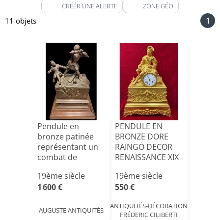
CRÉÉR UNE ALERTE
ZONE GÉO
1
11 objets
Pendule en
PENDULE EN
bronze patinée
BRONZE DORE
représentant un
RAINGO DECOR
combat de
RENAISSANCE XIX
chevaliers. A[...]
ème
19ème siècle
19ème siècle
1 600 €
550 €
ANTIQUITÉS-DÉCORATION
AUGUSTE ANTIQUITÉS
FRÉDERIC CILIBERTI