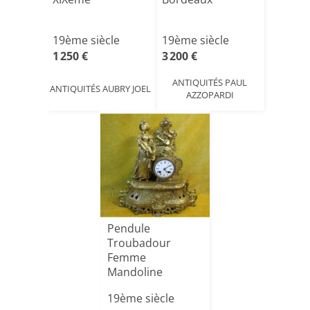
19ème siècle
19ème siècle
1 250 €
3 200 €
ANTIQUITÉS PAUL
ANTIQUITÉS AUBRY JOEL
AZZOPARDI
Pendule
Troubadour
Femme
Mandoline
Romantique Doré
19ème siècle
19éme