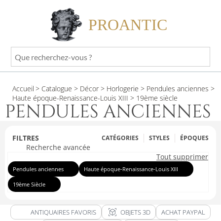
PROANTIC
Que
recherchez-
vous
Accueil
> Catalogue
> Décor
> Horlogerie
> Pendules anciennes
>
?
Haute époque-Renaissance-Louis XIII
> 19ème siècle
PENDULES ANCIENNES
FILTRES
CATÉGORIES
STYLES
ÉPOQUES
Recherche avancée
Tout supprimer
Pendules anciennes
Haute époque-Renaissance-Louis XIII
19ème Siècle
view_in_ar
ANTIQUAIRES FAVORIS
OBJETS 3D
ACHAT PAYPAL