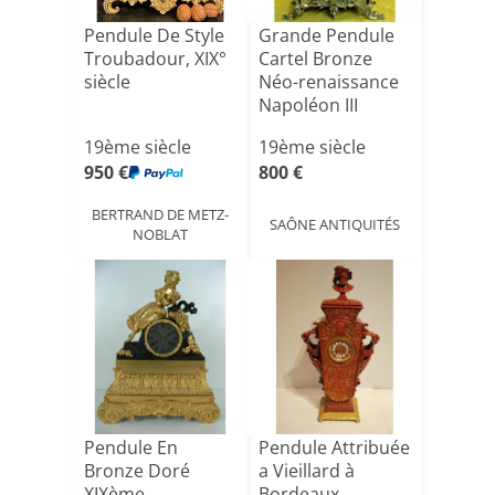
Pendule De Style
Grande Pendule
Troubadour, XIX°
Cartel Bronze
siècle
Néo-renaissance
Napoléon III
19ème[...]
19ème siècle
19ème siècle
950 €
800 €
BERTRAND DE METZ-
SAÔNE ANTIQUITÉS
NOBLAT
Pendule En
Pendule Attribuée
Bronze Doré
a Vieillard à
XIXème
Bordeaux