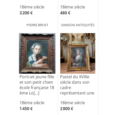
18ème siècle
18ème siècle
3 200 €
480 €
PIERRE BROST
SAMSON ANTIQUITÉS
Portrait jeune fille
Pastel du XVIIIe
et son petit chien
siècle dans son
école française 18
cadre
ème Lo[...]
représentant une
élégante [...]
18ème siècle
18ème siècle
1 450 €
2 800 €