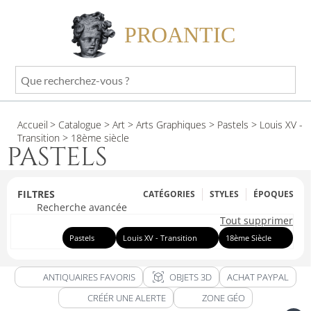
PROANTIC
Que
recherchez-
vous
Accueil
> Catalogue
> Art
> Arts Graphiques
> Pastels
> Louis XV -
?
Transition
> 18ème siècle
PASTELS
FILTRES
CATÉGORIES
STYLES
ÉPOQUES
Recherche avancée
Tout supprimer
Pastels
Louis XV - Transition
18ème Siècle
view_in_ar
ANTIQUAIRES FAVORIS
OBJETS 3D
ACHAT PAYPAL
CRÉÉR UNE ALERTE
ZONE GÉO