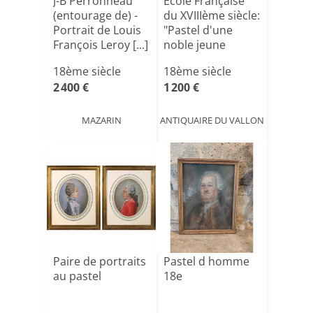
J-B Perronneau
Ecole Française
(entourage de) -
du XVIIIème siècle:
Portrait de Louis
"Pastel d'une
François Leroy [...]
noble jeune
Fem[...]
18ème siècle
18ème siècle
2 400 €
1 200 €
MAZARIN
ANTIQUAIRE DU VALLON
Paire de portraits
Pastel d homme
au pastel
18e