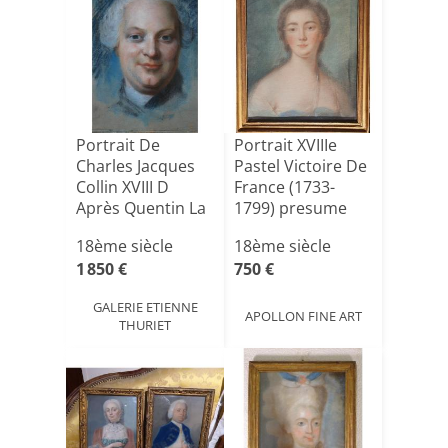
Portrait De
Portrait XVIIIe
Charles Jacques
Pastel Victoire De
Collin XVIII D
France (1733-
Après Quentin La
1799) presume
Tour[...]
de;[...]
18ème siècle
18ème siècle
1 850 €
750 €
GALERIE ETIENNE
APOLLON FINE ART
THURIET