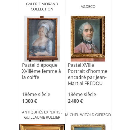
GALERIE MORAND
A&DECO
COLLECTION
Pastel d'époque
Pastel XVIIIe
XVIIIème femme à
Portrait d'homme
la coiffe
encadré par Jean-
Martial FREDOU
(1[...]
18ème siècle
18ème siècle
1 300 €
2 400 €
ANTIQUITÉS EXPERTISE
MICHEL-WITOLD GIERZOD
GUILLAUME RULLIER