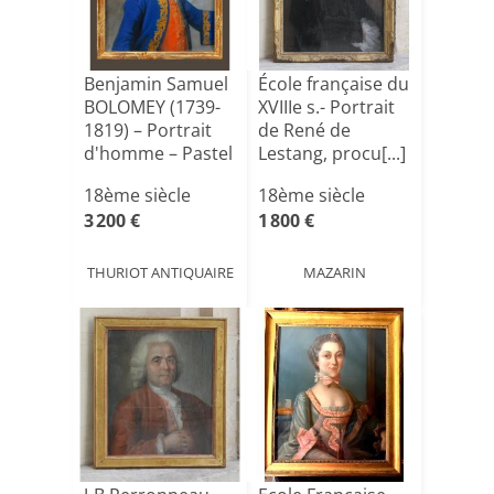
Benjamin Samuel
École française du
BOLOMEY (1739-
XVIIIe s.- Portrait
1819) – Portrait
de René de
d'homme – Pastel
Lestang, procu[...]
s[...]
18ème siècle
18ème siècle
3 200 €
1 800 €
THURIOT ANTIQUAIRE
MAZARIN