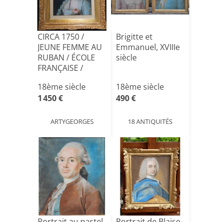
CIRCA 1750 /
Brigitte et
JEUNE FEMME AU
Emmanuel, XVIIIe
RUBAN / ÉCOLE
siècle
FRANÇAISE /
pastel
18ème siècle
18ème siècle
1 450 €
490 €
ARTYGEORGES
18 ANTIQUITÉS
Portrait au pastel
Portrait de Blaise-