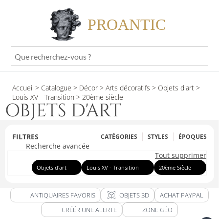
PROANTIC
Que
recherchez-
vous
Accueil
> Catalogue
> Décor
> Arts décoratifs
> Objets d'art
>
?
Louis XV - Transition
> 20ème siècle
OBJETS D'ART
FILTRES
CATÉGORIES
STYLES
ÉPOQUES
Recherche avancée
Tout supprimer
Objets d'art
Louis XV - Transition
20ème Siècle
view_in_ar
ANTIQUAIRES FAVORIS
OBJETS 3D
ACHAT PAYPAL
CRÉÉR UNE ALERTE
ZONE GÉO