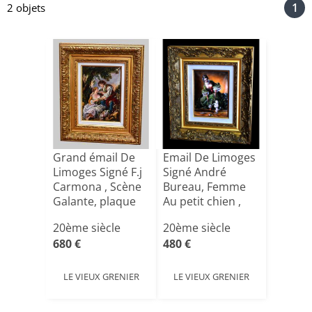
1
2 objets
Grand émail De
Email De Limoges
Limoges Signé F.j
Signé André
Carmona , Scène
Bureau, Femme
Galante, plaque
Au petit chien ,
[...]
canic[...]
20ème siècle
20ème siècle
680 €
480 €
LE VIEUX GRENIER
LE VIEUX GRENIER