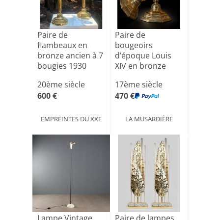
Paire de
Paire de
flambeaux en
bougeoirs
bronze ancien à 7
d’époque Louis
bougies 1930
XIV en bronze
finement ciselé –
20ème siècle
17ème siècle
[...]
600 €
470 €
EMPREINTES DU XXE
LA MUSARDIÈRE
Lampe Vintage
Paire de lampes