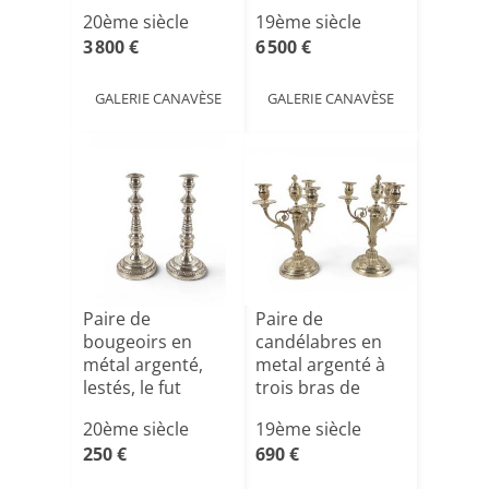
Éditions Mais[...]
bronze, France,
20ème siècle
19ème siècle
[...]
3 800 €
6 500 €
GALERIE CANAVÈSE
GALERIE CANAVÈSE
Paire de
Paire de
bougeoirs en
candélabres en
métal argenté,
metal argenté à
lestés, le fut
trois bras de
godronné et [...]
lumière
20ème siècle
19ème siècle
250 €
690 €