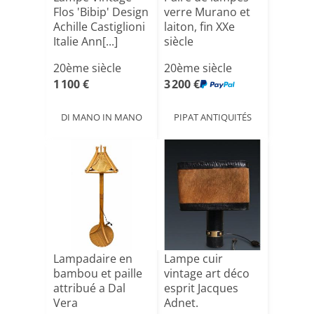
Flos 'Bibip' Design
verre Murano et
Achille Castiglioni
laiton, fin XXe
Italie Ann[...]
siècle
20ème siècle
20ème siècle
1 100 €
3 200 €
DI MANO IN MANO
PIPAT ANTIQUITÉS
Lampadaire en
Lampe cuir
bambou et paille
vintage art déco
attribué a Dal
esprit Jacques
Vera
Adnet.