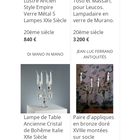
Lustre Ancien
Toso et Massari,
Style Empire
pour Leucos.
Verre Métal 5
Lampadaire en
Lampes XXe Siècle
verre de Murano.
Vers[...]
20ème siècle
20ème siècle
840 €
3 200 €
JEAN LUC FERRAND
DI MANO IN MANO
ANTIQUITÉS
Lampe de Table
Paire d'appliques
Ancienne Cristal
en bronze doré
de Bohême Italie
XVIIIe montées
XXe Siècle
sur socle