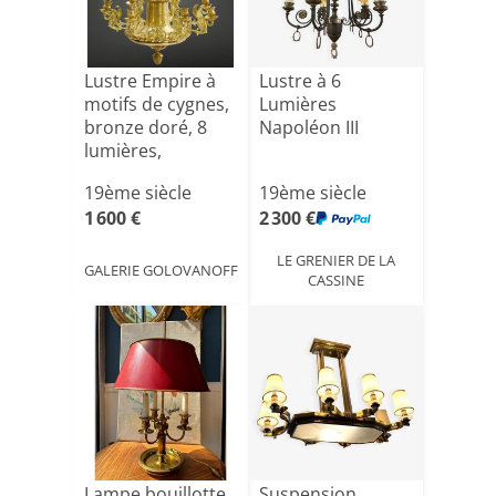
Lustre Empire à
Lustre à 6
motifs de cygnes,
Lumières
bronze doré, 8
Napoléon III
lumières,
milieu[...]
19ème siècle
19ème siècle
1 600 €
2 300 €
LE GRENIER DE LA
GALERIE GOLOVANOFF
CASSINE
Lampe bouillotte
Suspension