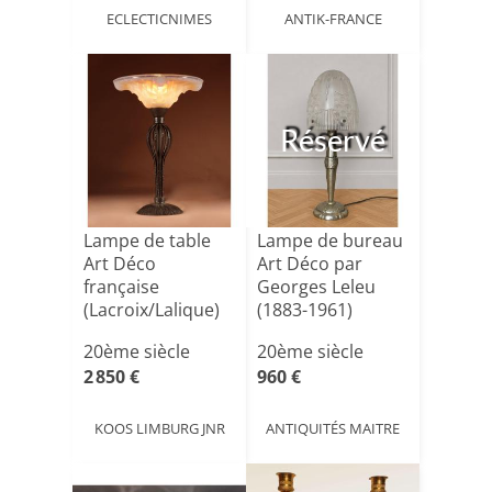
ECLECTICNIMES
ANTIK-FRANCE
Réservé
Lampe de table
Lampe de bureau
Art Déco
Art Déco par
française
Georges Leleu
(Lacroix/Lalique)
(1883-1961)
en verre opa[...]
20ème siècle
20ème siècle
2 850 €
960 €
KOOS LIMBURG JNR
ANTIQUITÉS MAITRE