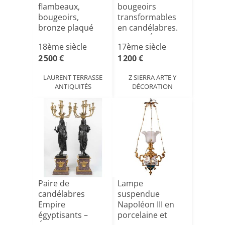
flambeaux,
bougeoirs
bougeoirs,
transformables
bronze plaqué
en candélabres.
d'argent, Epoque
Bronze. École e[...]
18ème siècle
17ème siècle
Rég[...]
2 500 €
1 200 €
LAURENT TERRASSE
Z SIERRA ARTE Y
ANTIQUITÉS
DÉCORATION
Paire de
Lampe
candélabres
suspendue
Empire
Napoléon III en
égyptisants –
porcelaine et