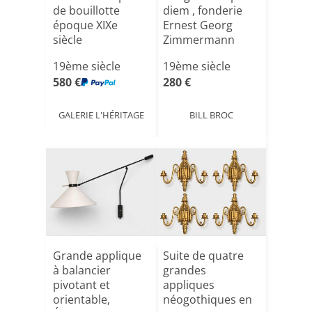
de bouillotte
diem , fonderie
époque XIXe
Ernest Georg
siècle
Zimmermann
19eme 1842[...]
19ème siècle
19ème siècle
580 €
280 €
GALERIE L'HÉRITAGE
BILL BROC
Grande applique
Suite de quatre
à balancier
grandes
pivotant et
appliques
orientable,
néogothiques en