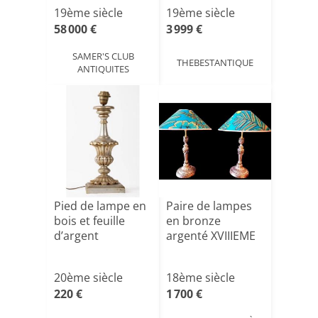
Émile Louis
opaline
19ème siècle
19ème siècle
Picault- 19[...]
58 000 €
3 999 €
SAMER'S CLUB
THEBESTANTIQUE
ANTIQUITES
Pied de lampe en
Paire de lampes
bois et feuille
en bronze
d’argent
argenté XVIIIEME
20ème siècle
18ème siècle
220 €
1 700 €