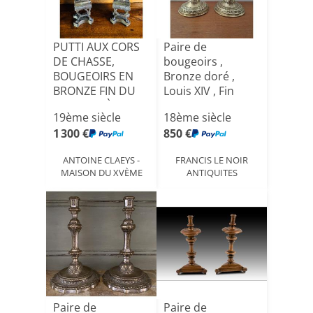
PUTTI AUX CORS
Paire de
DE CHASSE,
bougeoirs ,
BOUGEOIRS EN
Bronze doré ,
BRONZE FIN DU
Louis XIV , Fin
XIX EME SIÈC[...]
XVII°/Début XV[...]
19ème siècle
18ème siècle
1 300 €
850 €
ANTOINE CLAEYS -
FRANCIS LE NOIR
MAISON DU XVÈME
ANTIQUITES
Paire de
Paire de