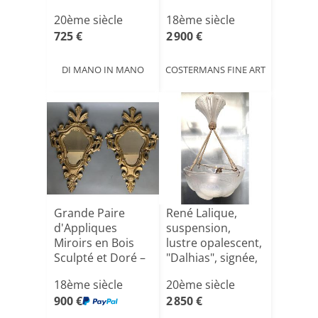
20ème siècle
18ème siècle
725 €
2 900 €
DI MANO IN MANO
COSTERMANS FINE ART
Grande Paire
René Lalique,
d'Appliques
suspension,
Miroirs en Bois
lustre opalescent,
Sculpté et Doré –
"Dalhias", signée,
Italie[...]
e[...]
18ème siècle
20ème siècle
900 €
2 850 €