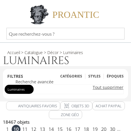
PROANTIC
Que
recherchez-
vous
Accueil
> Catalogue
> Décor
> Luminaires
?
LUMINAIRES
FILTRES
CATÉGORIES
STYLES
ÉPOQUES
Recherche avancée
Tout supprimer
Luminaires
view_in_ar
ANTIQUAIRES FAVORIS
OBJETS 3D
ACHAT PAYPAL
ZONE GÉO
18467 objets
1
10
11
12
13
14
15
16
17
18
19
20
30
...