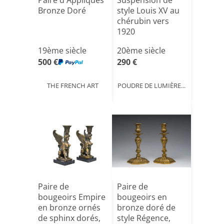
Paire d'Appliques
Suspension de
Bronze Doré
style Louis XV au
chérubin vers
1920
19ème siècle
20ème siècle
500 €
290 €
THE FRENCH ART
POUDRE DE LUMIÈRE...
Paire de
Paire de
bougeoirs Empire
bougeoirs en
en bronze ornés
bronze doré de
de sphinx dorés,
style Régence,