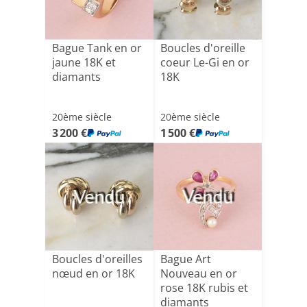
Bague Tank en or
Boucles d'oreille
jaune 18K et
coeur Le-Gi en or
diamants
18K
20ème siècle
20ème siècle
3 200 €
1 500 €
Vendu
Vendu
Boucles d'oreilles
Bague Art
nœud en or 18K
Nouveau en or
rose 18K rubis et
diamants