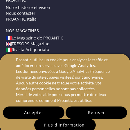
PROANTIC
Notre histoire et vision
Nous contacter
PROANTIC Italia
NOS MAGAZINES
Le Magazine de PROANTIC
TRÉSORS Magazine
Rivista Artiquariato
Proantic utilise un cookie pour analyser le traffic et
CONDITIONS GÉNÉRALES
améliorer son service avec Google Analytics.
Mentions légales
Les données envoyées à Google Analytics (fréquence
Protection des données
de visite du site et pages visitées) sont anonymes.
Recherche avancée
Aucun autre cookie ne traque votre activité, vos
données personnelles ne sont pas collectées.
Merci de votre aide pour nous permettre de mieux
comprendre comment Proantic est utilisé.
Accepter
Refuser