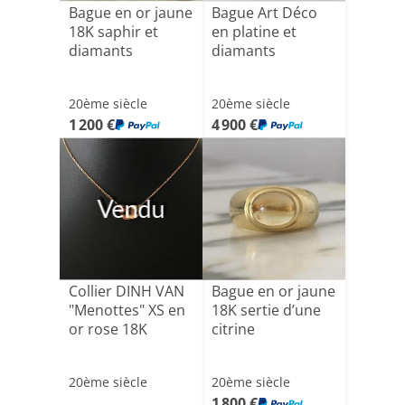
Bague en or jaune
Bague Art Déco
18K saphir et
en platine et
diamants
diamants
20ème siècle
20ème siècle
1 200 €
4 900 €
Vendu
Collier DINH VAN
Bague en or jaune
"Menottes" XS en
18K sertie d’une
or rose 18K
citrine
20ème siècle
20ème siècle
1 800 €