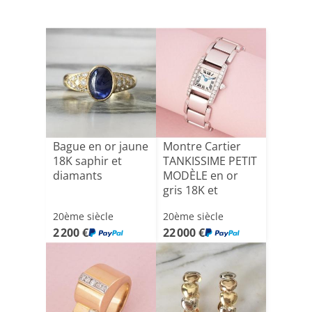
Bague en or jaune
Montre Cartier
18K saphir et
TANKISSIME PETIT
diamants
MODÈLE en or
gris 18K et
diamants[...]
20ème siècle
20ème siècle
2 200 €
22 000 €