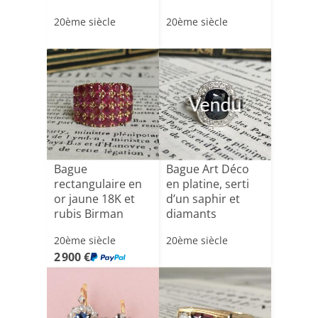
en or[...]
diamants [...]
20ème siècle
20ème siècle
Vendu
Bague
Bague Art Déco
rectangulaire en
en platine, serti
or jaune 18K et
d’un saphir et
rubis Birman
diamants
20ème siècle
20ème siècle
2 900 €