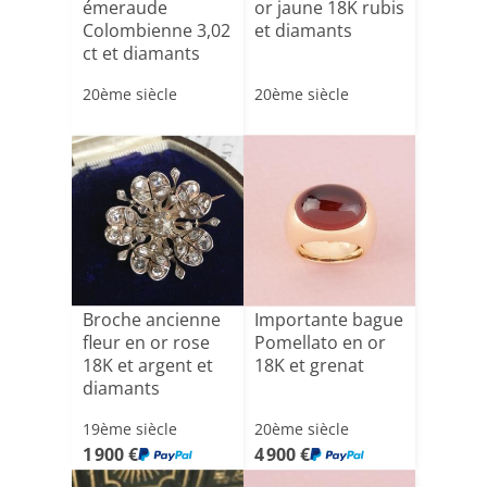
émeraude
or jaune 18K rubis
Colombienne 3,02
et diamants
ct et diamants
20ème siècle
20ème siècle
Broche ancienne
Importante bague
fleur en or rose
Pomellato en or
18K et argent et
18K et grenat
diamants
19ème siècle
20ème siècle
1 900 €
4 900 €