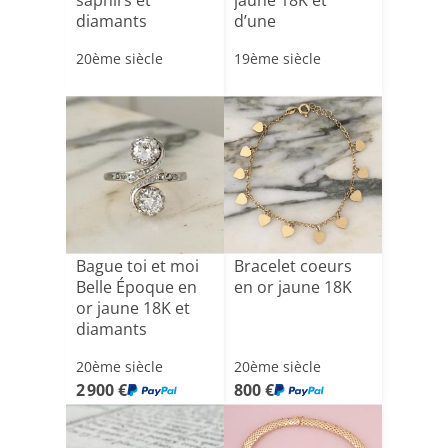
saphirs et
jaune 18K et
diamants
d’une
améthyste[...]
20ème siècle
19ème siècle
Bague toi et moi
Bracelet coeurs
Belle Époque en
en or jaune 18K
or jaune 18K et
diamants
20ème siècle
20ème siècle
2 900 €
800 €