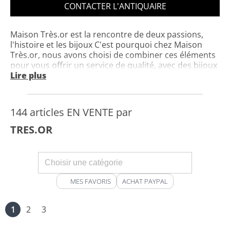
CONTACTER L'ANTIQUAIRE
Maison Très.or est la rencontre de deux passions,
l'histoire et les bijoux C'est pourquoi chez Maison
Très.or, nous avons choisi de combiner ces éléments
pour vous offrir un service de qualité, avec des bijoux
vintages, anciens et parfois historiques et signés.
Lire plus
Votre satisfaction est notre priorité, c'est pourquoi
nous ne choisissons que des produits toujours
fabriqués avec des matériaux nobles ainsi que des
144 articles EN VENTE par
pierres certifiées par notre gemmologue diplômée.
Tous nos bijoux sont vérifiés, réparés et retaillés si
TRES.OR
besoin avant l'expédition afin de vous satisfaire au
maximum, et notre équipe reste à votre entière
disposition pour satisfaire la moindre de vos
demandes.
MES FAVORIS
ACHAT PAYPAL
1
2
3