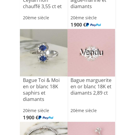
Ceylan non
aigue-marine et
chauffé 3,55 ct et
diamants
diamants[...]
20ème siècle
20ème siècle
1 900 €
Vendu
Bague Toi & Moi
Bague marguerite
en or blanc 18K
en or blanc 18K et
saphirs et
diamants 2,89 ct
diamants
20ème siècle
20ème siècle
1 900 €