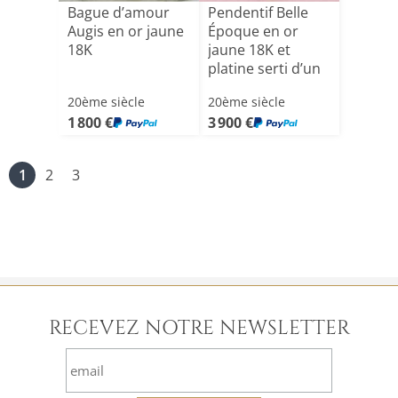
Bague d’amour
Pendentif Belle
Augis en or jaune
Époque en or
18K
jaune 18K et
platine serti d’un
saph[...]
20ème siècle
20ème siècle
1 800 €
3 900 €
1
2
3
RECEVEZ NOTRE NEWSLETTER