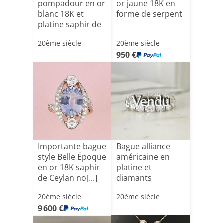
pompadour en or
or jaune 18K en
blanc 18K et
forme de serpent
platine saphir de
Ceylan
20ème siècle
20ème siècle
950 €
Vendu
Importante bague
Bague alliance
style Belle Époque
américaine en
en or 18K saphir
platine et
de Ceylan no[...]
diamants
20ème siècle
20ème siècle
9 600 €