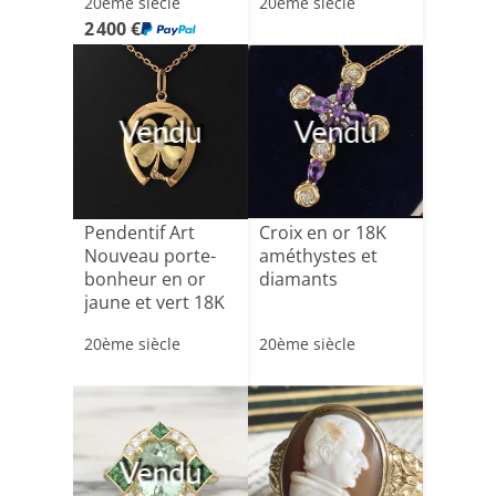
20ème siècle
20ème siècle
2 400 €
Vendu
Vendu
Pendentif Art
Croix en or 18K
Nouveau porte-
améthystes et
bonheur en or
diamants
jaune et vert 18K
fer à[...]
20ème siècle
20ème siècle
Vendu