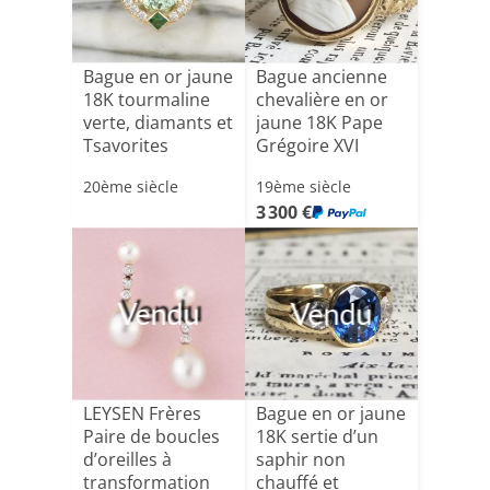
Bague en or jaune
Bague ancienne
18K tourmaline
chevalière en or
verte, diamants et
jaune 18K Pape
Tsavorites
Grégoire XVI
(176[...]
20ème siècle
19ème siècle
3 300 €
Vendu
Vendu
LEYSEN Frères
Bague en or jaune
Paire de boucles
18K sertie d’un
d’oreilles à
saphir non
transformation
chauffé et