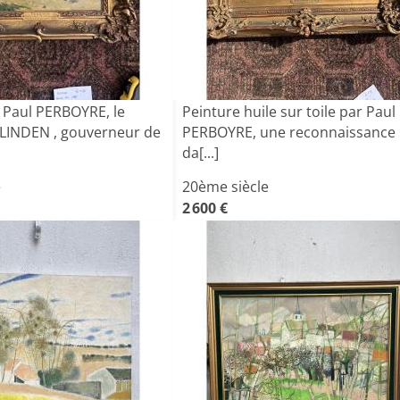
 Paul PERBOYRE, le
Peinture huile sur toile par Paul
LINDEN , gouverneur de
PERBOYRE, une reconnaissance
da[...]
e
20ème siècle
2 600 €