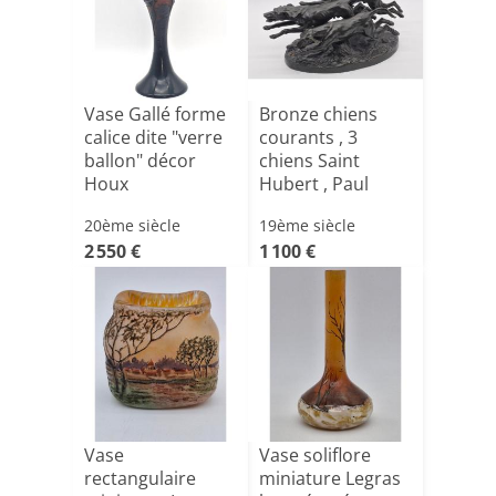
Vase Gallé forme
Bronze chiens
calice dite "verre
courants , 3
ballon" décor
chiens Saint
Houx
Hubert , Paul
Edouard Dr[...]
20ème siècle
19ème siècle
2 550 €
1 100 €
Vase
Vase soliflore
rectangulaire
miniature Legras