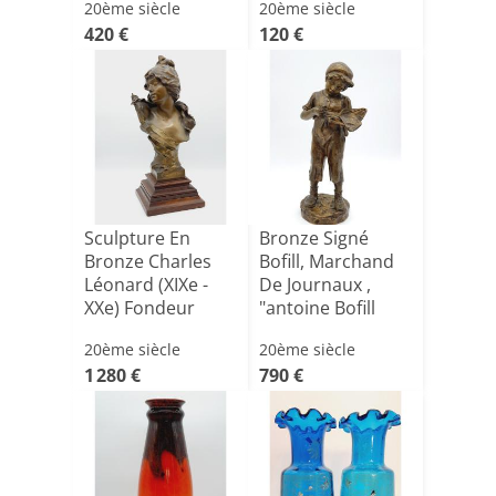
20ème siècle
20ème siècle
420 €
120 €
Sculpture En
Bronze Signé
Bronze Charles
Bofill, Marchand
Léonard (XIXe -
De Journaux ,
XXe) Fondeur
"antoine Bofill
Susse F[...]
1875-[...]
20ème siècle
20ème siècle
1 280 €
790 €