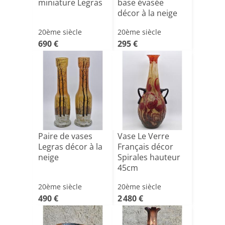
miniature Legras
base évasée
décor à la neige
20ème siècle
20ème siècle
690 €
295 €
Paire de vases
Vase Le Verre
Legras décor à la
Français décor
neige
Spirales hauteur
45cm
20ème siècle
20ème siècle
490 €
2 480 €