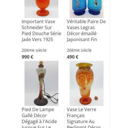
Important Vase
Véritable Paire De
Schneider Sur
Vases Legras
Pied Douche Série
Décor émaillé
Jade Vers 1925
Japonisant Fin
Hau[...]
XIXe[...]
20ème siècle
20ème siècle
990 €
490 €
Pied De Lampe
Vase Le Verre
Gallé Décor
Français
Dégagé à l'Acide
Signature Au
Jusque Sur Le
Berlingot Décor