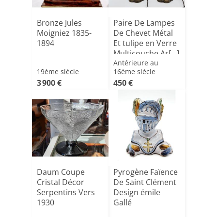
Bronze Jules
Paire De Lampes
Moigniez 1835-
De Chevet Métal
1894
Et tulipe en Verre
Multicouche Ar[...]
Antérieure au
19ème siècle
16ème siècle
3 900 €
450 €
Daum Coupe
Pyrogène Faïence
Cristal Décor
De Saint Clément
Serpentins Vers
Design émile
1930
Gallé