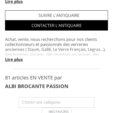
Lire plus
Horaires : Uniquement sur rendez-vous
SUIVRE L'ANTIQUAIRE
CONTACTER L'ANTIQUAIRE
Achat, vente, nous recherchons pour nos clients
collectionneurs et passionnés des verreries
anciennes ( Daum, Gallé, Le Verre Français, Legras...),
des bronzes anciens, des montres anciennes, des
bijoux anciens , toutes curiosités de qualités. Nos
Lire plus
conseils sont avisés. Réception uniquement sur
rendez-vous
81 articles EN VENTE par
ALBI BROCANTE PASSION
MES FAVORIS