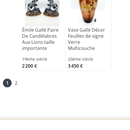
Émile Gallé Paire
Vase Gallé Décor
De Candélabres
Feuilles de vigne
Aux Lions taille
Verre
importante
Multicouche
44cm[...]
Dégagé à l'[...]
19ème siècle
20ème siècle
2 200 €
3 450 €
1
2