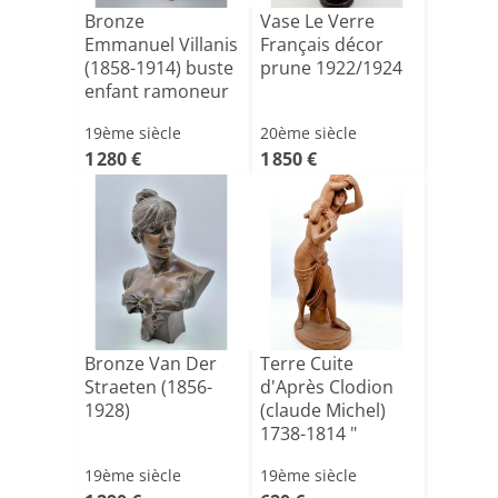
Bronze
Vase Le Verre
Emmanuel Villanis
Français décor
(1858-1914) buste
prune 1922/1924
enfant ramoneur
19ème siècle
20ème siècle
1 280 €
1 850 €
Bronze Van Der
Terre Cuite
Straeten (1856-
d'Après Clodion
1928)
(claude Michel)
1738-1814 "
Bacchante[...]
19ème siècle
19ème siècle