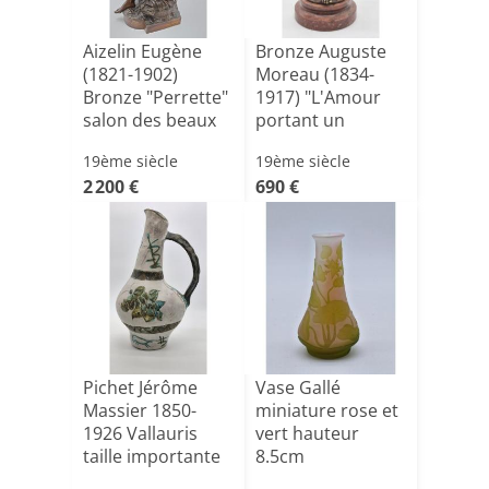
Aizelin Eugène
Bronze Auguste
(1821-1902)
Moreau (1834-
Bronze "Perrette"
1917) "L'Amour
salon des beaux
portant un
art[...]
casque"
19ème siècle
19ème siècle
2 200 €
690 €
Pichet Jérôme
Vase Gallé
Massier 1850-
miniature rose et
1926 Vallauris
vert hauteur
taille importante
8.5cm
44cm[...]