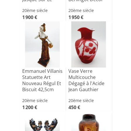
Pied Dou[...]
Coqueret (191[...]
20ème siècle
20ème siècle
1 900 €
1 950 €
Emmanuel Villanis
Vase Verre
Statuette Art
Multicouche
Nouveau Régul Et
Dégagé à l'Acide
Biscuit 42,5cm
Jean Gauthier
Décorateur [...]
20ème siècle
20ème siècle
1 200 €
450 €