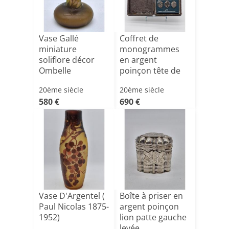
Vase Gallé
Coffret de
miniature
monogrammes
soliflore décor
en argent
Ombelle
poinçon tête de
sanglier
20ème siècle
20ème siècle
580 €
690 €
Vase D'Argentel (
Boîte à priser en
Paul Nicolas 1875-
argent poinçon
1952)
lion patte gauche
levée