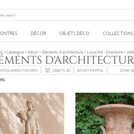
z-
MONTRES
DÉCOR
OBJETS DÉCO
COLLECTIONS
il
> Catalogue
> Décor
> Éléments d'architecture
> Louis XVI - Directoire
> 20è
ÉMENTS D'ARCHITECTUR
view_in_ar
ANTIQUAIRES FAVORIS
OBJETS 3D
ACHAT PAYPAL
ZONE G
ets