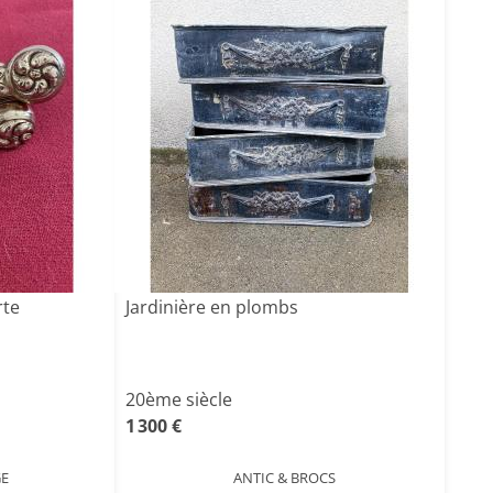
rte
Jardinière en plombs
20ème siècle
1 300 €
GE
ANTIC & BROCS