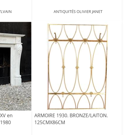
YLVAIN
ANTIQUITÉS OLIVIER JANET
 XV en
ARMOIRE 1930. BRONZE/LAITON.
 1980
125CMX86CM