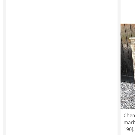
Chem
marb
190[..