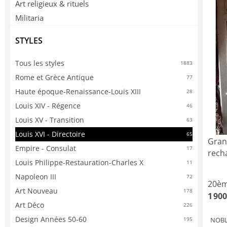
Art religieux & rituels
Militaria
STYLES
Tous les styles
1883
Rome et Grèce Antique
77
Haute époque-Renaissance-Louis XIII
28
Louis XIV - Régence
46
Louis XV - Transition
63
Louis XVI - Directoire
65
Gran
Empire - Consulat
17
rech
Louis Philippe-Restauration-Charles X
11
Napoleon III
72
20èm
Art Nouveau
178
1 900
Art Déco
226
Design Années 50-60
NOBL
195