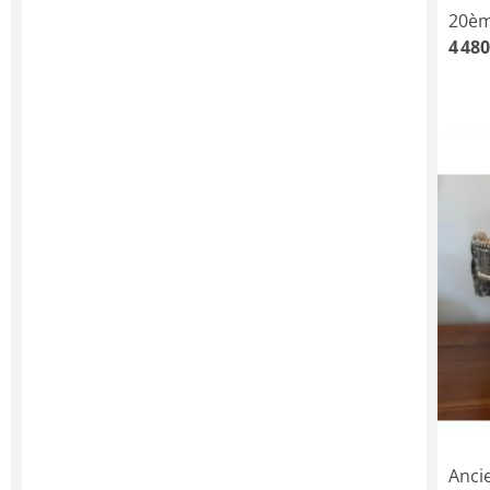
20èm
4 480
Ancie