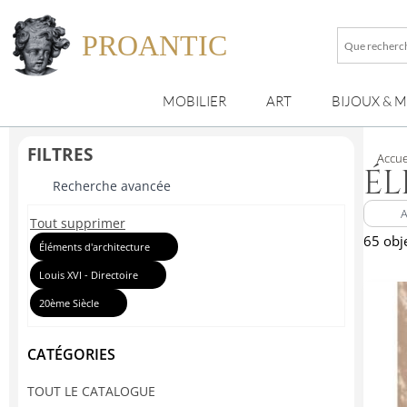
PROANTIC
Que
recherche
vous
MOBILIER
ART
BIJOUX & 
?
FILTRES
Accue
ÉL
Recherche avancée
Tout supprimer
65 obj
Éléments d'architecture
Louis XVI - Directoire
20ème Siècle
CATÉGORIES
TOUT LE CATALOGUE