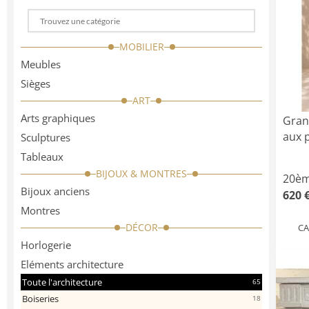
Choose
a
MOBILIER
categorie
Meubles
Sièges
ART
Arts graphiques
Gran
aux 
Sculptures
Tableaux
BIJOUX & MONTRES
20èm
Bijoux anciens
620 
Montres
DÉCOR
CA
Horlogerie
Eléments architecture
Toute l'architecture
65
Boiseries
18