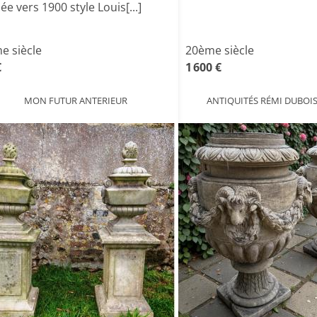
ée vers 1900 style Louis[...]
e siècle
20ème siècle
€
1 600 €
MON FUTUR ANTERIEUR
ANTIQUITÉS RÉMI DUBOIS