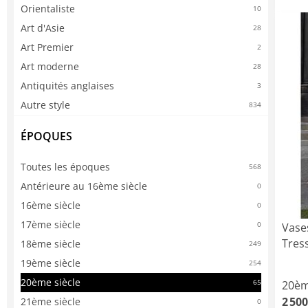
Orientaliste
10
Art d'Asie
28
Art Premier
2
Art moderne
28
Antiquités anglaises
3
Autre style
834
ÉPOQUES
Toutes les époques
568
Antérieure au 16ème siècle
0
16ème siècle
0
17ème siècle
0
Vase
Tress
18ème siècle
249
19ème siècle
254
20ème siècle
65
20èm
2 500
21ème siècle
0