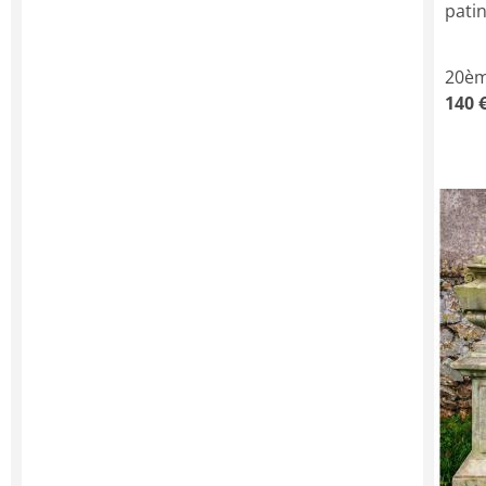
patin
20èm
140 