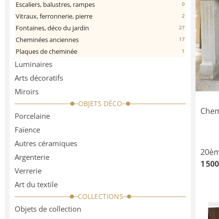
Escaliers, balustres, rampes
0
Vitraux, ferronnerie, pierre
2
Fontaines, déco du jardin
27
Cheminées anciennes
17
Plaques de cheminée
1
Luminaires
Arts décoratifs
Miroirs
OBJETS DÉCO
Chem
Porcelaine
Faïence
Autres céramiques
20èm
Argenterie
1 500
Verrerie
Art du textile
COLLECTIONS
Objets de collection