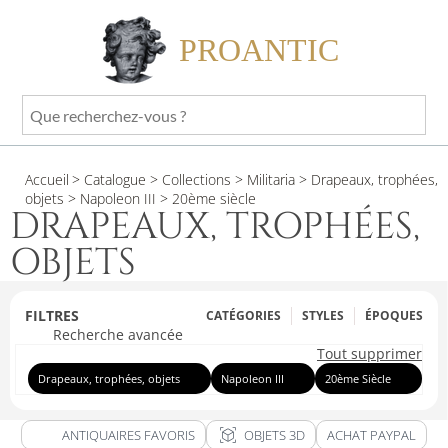
PROANTIC
Que
recherchez-
vous
Accueil
> Catalogue
> Collections
> Militaria
> Drapeaux, trophées,
?
objets
> Napoleon III
> 20ème siècle
DRAPEAUX, TROPHÉES,
OBJETS
FILTRES
CATÉGORIES
STYLES
ÉPOQUES
Recherche avancée
Tout supprimer
Drapeaux, trophées, objets
Napoleon III
20ème Siècle
view_in_ar
ANTIQUAIRES FAVORIS
OBJETS 3D
ACHAT PAYPAL