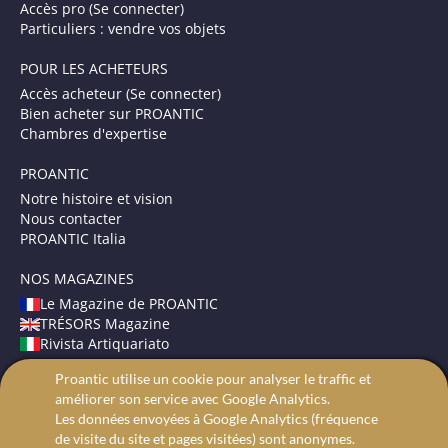
Accès pro (Se connecter)
Particuliers : vendre vos objets
POUR LES ACHETEURS
Accès acheteur (Se connecter)
Bien acheter sur PROANTIC
Chambres d'expertise
PROANTIC
Notre histoire et vision
Nous contacter
PROANTIC Italia
NOS MAGAZINES
Le Magazine de PROANTIC
TRÉSORS Magazine
Rivista Artiquariato
Proantic utilise un cookie pour analyser le traffic et
CONDITIONS GÉNÉRALES
améliorer son service avec Google Analytics.
Mentions légales
Les données envoyées à Google Analytics (fréquence
Protection des données
de visite du site et pages visitées) sont anonymes.