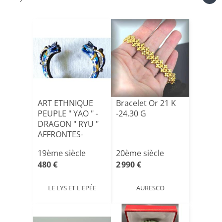
ART ETHNIQUE
Bracelet Or 21 K
PEUPLE " YAO " -
-24.30 G
DRAGON " RYU "
AFFRONTES-
EMAIL P[...]
19ème siècle
20ème siècle
480 €
2 990 €
LE LYS ET L'EPÉE
AURESCO