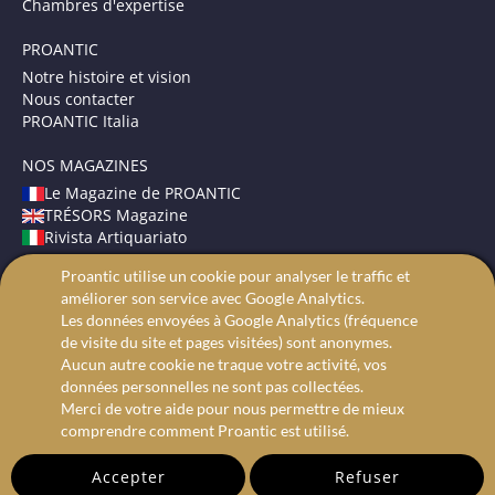
Chambres d'expertise
PROANTIC
Notre histoire et vision
Nous contacter
PROANTIC Italia
NOS MAGAZINES
Le Magazine de PROANTIC
TRÉSORS Magazine
Rivista Artiquariato
Proantic utilise un cookie pour analyser le traffic et
CONDITIONS GÉNÉRALES
améliorer son service avec Google Analytics.
Mentions légales
Les données envoyées à Google Analytics (fréquence
Protection des données
de visite du site et pages visitées) sont anonymes.
Recherche avancée
Aucun autre cookie ne traque votre activité, vos
données personnelles ne sont pas collectées.
Merci de votre aide pour nous permettre de mieux
comprendre comment Proantic est utilisé.
Accepter
Refuser