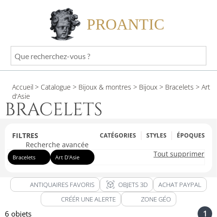
PROANTIC
Que
recherchez-
vous
Accueil
> Catalogue
> Bijoux & montres
> Bijoux
> Bracelets
> Art
?
d'Asie
BRACELETS
FILTRES
CATÉGORIES
STYLES
ÉPOQUES
Recherche avancée
Tout supprimer
Bracelets
Art D'Asie
view_in_ar
ANTIQUAIRES FAVORIS
OBJETS 3D
ACHAT PAYPAL
CRÉÉR UNE ALERTE
ZONE GÉO
1
6 objets