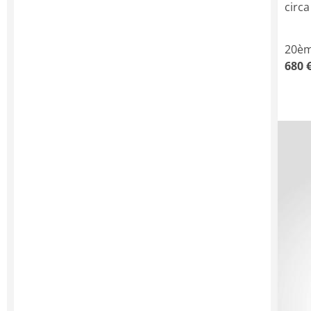
circa
20èm
680 