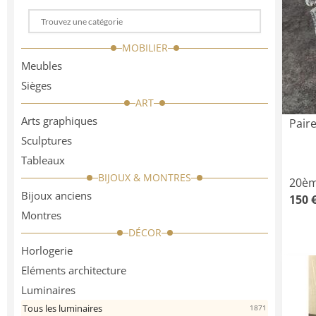
Choose
a
MOBILIER
categorie
Meubles
Sièges
ART
Arts graphiques
Paire
Sculptures
Tableaux
BIJOUX & MONTRES
20èm
Bijoux anciens
150 
Montres
DÉCOR
Horlogerie
Eléments architecture
Luminaires
Tous les luminaires
1871