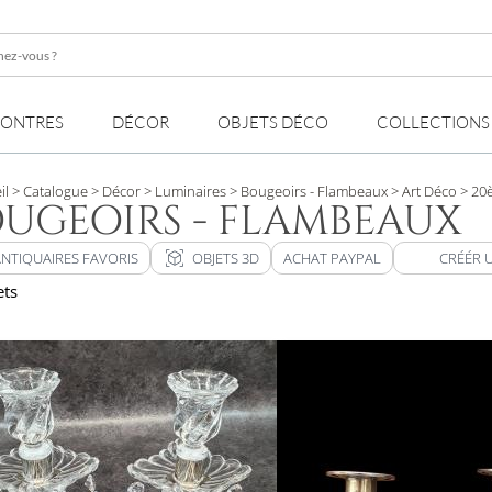
z-
MONTRES
DÉCOR
OBJETS DÉCO
COLLECTIONS
il
> Catalogue
> Décor
> Luminaires
> Bougeoirs - Flambeaux
> Art Déco
> 20è
UGEOIRS - FLAMBEAUX
view_in_ar
ANTIQUAIRES FAVORIS
OBJETS 3D
ACHAT PAYPAL
CRÉÉR 
ets