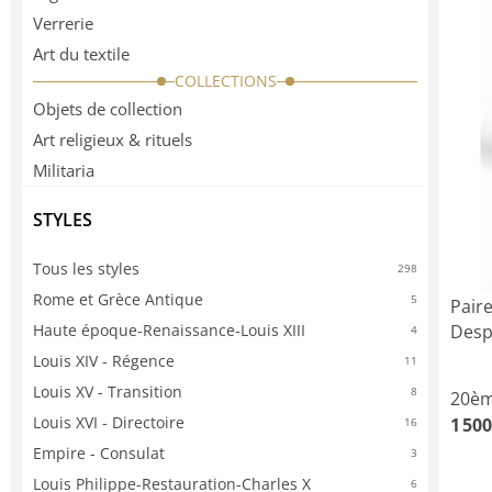
Verrerie
Art du textile
COLLECTIONS
Objets de collection
Art religieux & rituels
Militaria
STYLES
Tous les styles
298
Rome et Grèce Antique
5
Paire
Haute époque-Renaissance-Louis XIII
Desp
4
Louis XIV - Régence
11
Louis XV - Transition
8
20èm
Louis XVI - Directoire
1 500
16
Empire - Consulat
3
Louis Philippe-Restauration-Charles X
6