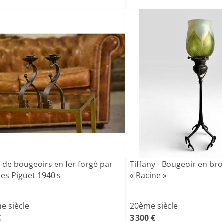
 de bougeoirs en fer forgé par
Tiffany - Bougeoir en br
les Piguet 1940's
« Racine »
e siècle
20ème siècle
€
3 300 €