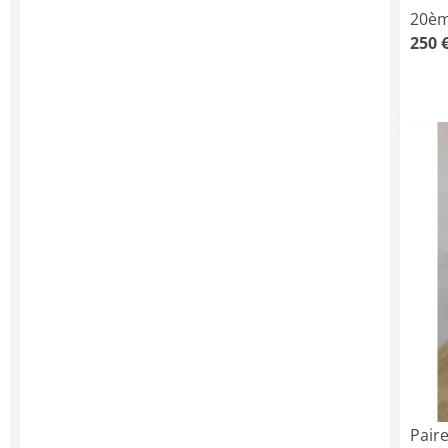
20èm
250 
Pair