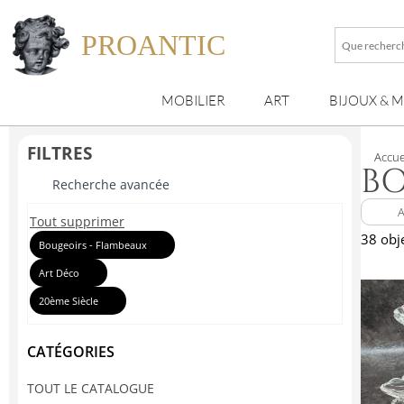
PROANTIC
Que
recherche
vous
MOBILIER
ART
BIJOUX & 
?
FILTRES
Accue
BO
Recherche avancée
Tout supprimer
38 obj
Bougeoirs - Flambeaux
Art Déco
20ème Siècle
CATÉGORIES
TOUT LE CATALOGUE