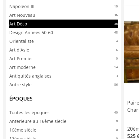
Napoleon III
10
Art Nouveau
36
Art Déco
38
Design Années 50-60
48
Orientaliste
4
Art d'Asie
6
Art Premier
0
Art moderne
14
Antiquités anglaises
3
Autre style
86
ÉPOQUES
Paire
Char
Toutes les époques
40
Antérieure au 16ème siècle
0
20èm
16ème siècle
0
525 
17ème siècle
0