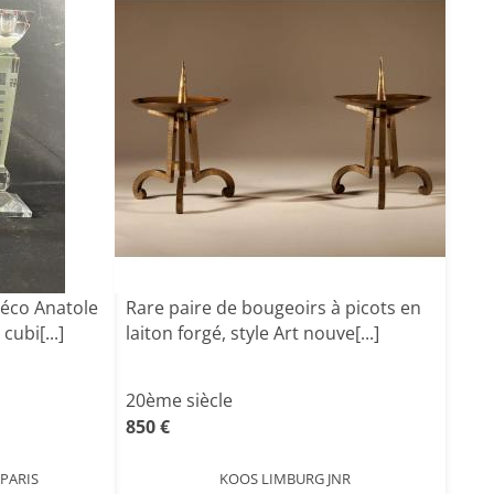
Déco Anatole
Rare paire de bougeoirs à picots en
cubi[...]
laiton forgé, style Art nouve[...]
20ème siècle
850 €
PARIS
KOOS LIMBURG JNR