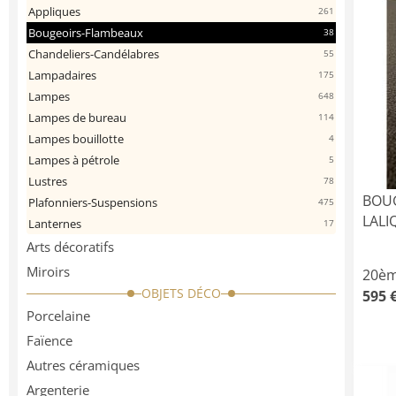
Appliques
261
Bougeoirs-Flambeaux
38
Chandeliers-Candélabres
55
Lampadaires
175
Lampes
648
Lampes de bureau
114
Lampes bouillotte
4
Lampes à pétrole
5
Lustres
78
BOUG
Plafonniers-Suspensions
475
LALI
Lanternes
17
Arts décoratifs
Miroirs
20èm
OBJETS DÉCO
595 
Porcelaine
Faïence
Autres céramiques
Argenterie