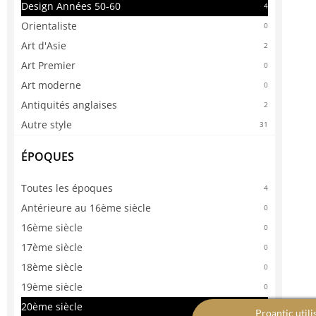
Design Années 50-60
4
Orientaliste
0
Art d'Asie
2
Art Premier
0
Art moderne
0
Antiquités anglaises
2
Autre style
31
ÉPOQUES
Toutes les époques
4
Antérieure au 16ème siècle
0
16ème siècle
0
17ème siècle
0
18ème siècle
0
19ème siècle
0
20ème siècle
4
Proantic utili