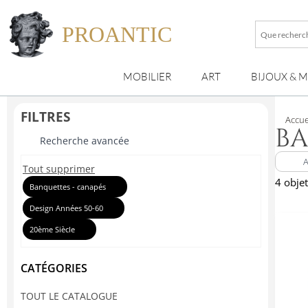
PROANTIC
Que
recherche
vous
MOBILIER
ART
BIJOUX & 
?
FILTRES
Accue
BA
Recherche avancée
Tout supprimer
4 obje
Banquettes - canapés
Design Années 50-60
20ème Siècle
CATÉGORIES
TOUT LE CATALOGUE