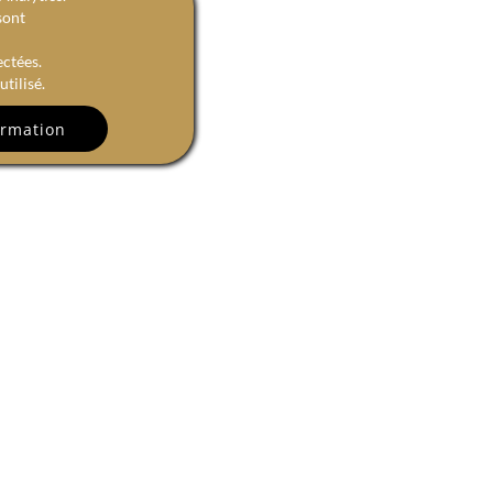
sont
ectées.
tilisé.
R