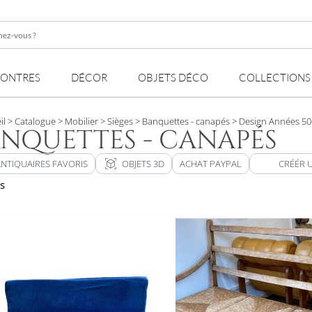
z-
MONTRES
DÉCOR
OBJETS DÉCO
COLLECTIONS
il
> Catalogue
> Mobilier
> Sièges
> Banquettes - canapés
> Design Années 50
NQUETTES - CANAPÉS
view_in_ar
ANTIQUAIRES FAVORIS
OBJETS 3D
ACHAT PAYPAL
CRÉÉR 
ts