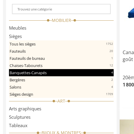
Choose
a
MOBILIER
categorie
Meubles
Sièges
Tous les sièges
1752
Fauteuils
20
Cana
Fauteuils de bureau
goût 
1
Chaises-Tabourets
12
Banquettes-Canapés
4
20èm
Bergères
2
1 800
Salons
4
Sièges design
1709
ART
Arts graphiques
Sculptures
Tableaux
BIJOUX & MONTRES