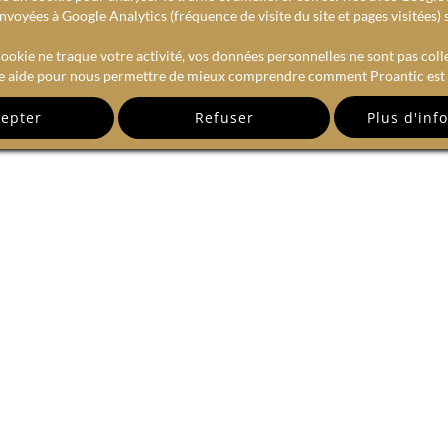
voyées à Google Analytics (fréquence de visite du site et pages visitées) 
ookie ne traque votre activité, vos données personnelles ne sont pas coll
e aide pour nous permettre de mieux comprendre comment Proantic est u
epter
Refuser
RECEVEZ NOTRE NEWSLETTE
email