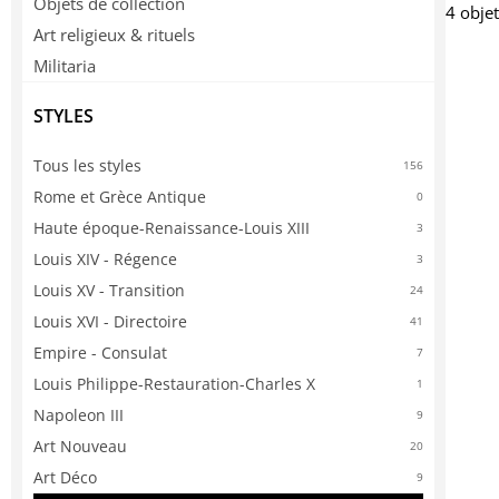
Objets de collection
4 obje
Art religieux & rituels
Militaria
STYLES
Tous les styles
156
Rome et Grèce Antique
0
Haute époque-Renaissance-Louis XIII
3
Louis XIV - Régence
3
Louis XV - Transition
24
Louis XVI - Directoire
41
Empire - Consulat
7
Louis Philippe-Restauration-Charles X
1
Napoleon III
9
Art Nouveau
20
Art Déco
9