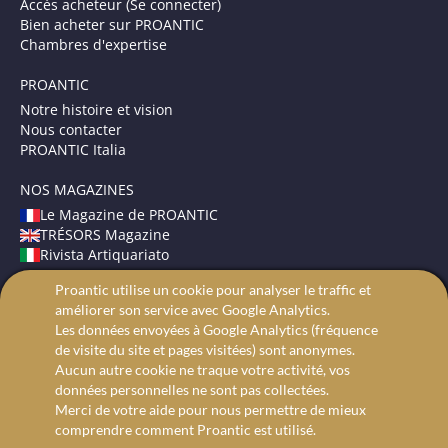
Accès acheteur (Se connecter)
Bien acheter sur PROANTIC
Chambres d'expertise
PROANTIC
Notre histoire et vision
Nous contacter
PROANTIC Italia
NOS MAGAZINES
Le Magazine de PROANTIC
TRÉSORS Magazine
Rivista Artiquariato
Proantic utilise un cookie pour analyser le traffic et
CONDITIONS GÉNÉRALES
améliorer son service avec Google Analytics.
Mentions légales
Les données envoyées à Google Analytics (fréquence
Protection des données
de visite du site et pages visitées) sont anonymes.
Recherche avancée
Aucun autre cookie ne traque votre activité, vos
données personnelles ne sont pas collectées.
Merci de votre aide pour nous permettre de mieux
comprendre comment Proantic est utilisé.