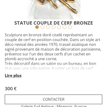
STATUE COUPLE DE CERF BRONZE
Sculpture en bronze doré ciselé représentant un
couple de cerf en position couchée. Dans un style art
déco revival des années 1970, travail asiatique non
signé provenant de maison de décoration parisienne,
présence sur l'un des deux cerfs d'un cachet en
plomb accroché a une corne.
Très décoratif dans un salon ou un bureau, en bon
état avec une jolie patine. A noter un bois de cerf
tordu.
Lire plus
code:228502
300 €
CONTACTER
Galerie Sud Antique
- Mirepoix, France