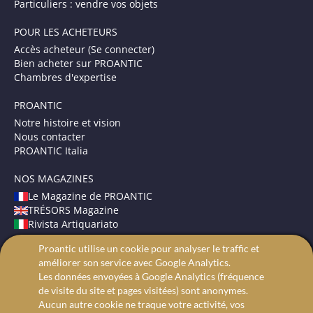
Particuliers : vendre vos objets
POUR LES ACHETEURS
Accès acheteur (Se connecter)
Bien acheter sur PROANTIC
Chambres d'expertise
PROANTIC
Notre histoire et vision
Nous contacter
PROANTIC Italia
NOS MAGAZINES
Le Magazine de PROANTIC
TRÉSORS Magazine
Rivista Artiquariato
Proantic utilise un cookie pour analyser le traffic et
CONDITIONS GÉNÉRALES
améliorer son service avec Google Analytics.
Mentions légales
Les données envoyées à Google Analytics (fréquence
Protection des données
de visite du site et pages visitées) sont anonymes.
Recherche avancée
Aucun autre cookie ne traque votre activité, vos