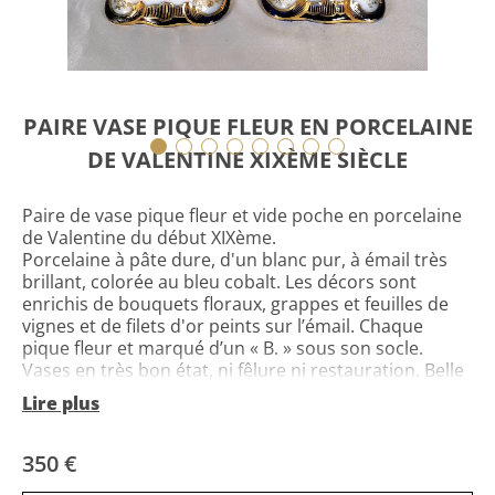
PAIRE VASE PIQUE FLEUR EN PORCELAINE
DE VALENTINE XIXÈME SIÈCLE
Paire de vase pique fleur et vide poche en porcelaine
de Valentine du début XIXème.
Porcelaine à pâte dure, d'un blanc pur, à émail très
brillant, colorée au bleu cobalt. Les décors sont
enrichis de bouquets floraux, grappes et feuilles de
vignes et de filets d'or peints sur l’émail. Chaque
pique fleur et marqué d’un « B. » sous son socle.
Vases en très bon état, ni fêlure ni restauration. Belle
dorure.
Lire plus
350 €