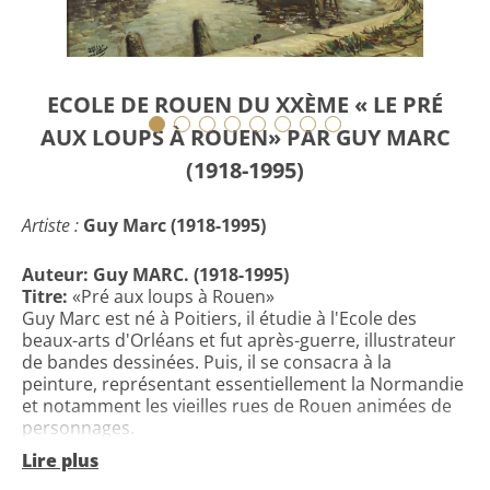
ECOLE DE ROUEN DU XXÈME « LE PRÉ
AUX LOUPS À ROUEN» PAR GUY MARC
(1918-1995)
Artiste :
Guy Marc (1918-1995)
Auteur:
Guy MARC. (1918-1995)
Titre:
«Pré aux loups à Rouen»
Guy Marc est né à Poitiers, il étudie à l'Ecole des
beaux-arts d'Orléans et fut après-guerre, illustrateur
de bandes dessinées. Puis, il se consacra à la
peinture, représentant essentiellement la Normandie
et notamment les vieilles rues de Rouen animées de
personnages.
Description
: Huile sur toile de format (61cm x 46 cm).
Lire plus
Encadrement
: Moderne DELF, dimensions (77 cm x