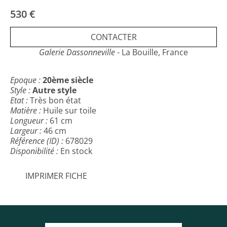
62 cm)
Prix: 530 €
530 €
Frais d’expédition (28€) en France métropolitaine et
CONTACTER
(33€), UE
Expédition soignée en Colissimo avec suivi, accusé de
Galerie Dassonneville
- La Bouille, France
réception et assurance comprise.
Livraison dans le monde entier (frais de port sur
Epoque :
20ème siècle
demande).
Style :
Autre style
Etat :
Très bon état
Matière :
Huile sur toile
Longueur :
61 cm
Largeur :
46 cm
Référence (ID) :
678029
Disponibilité :
En stock
IMPRIMER FICHE