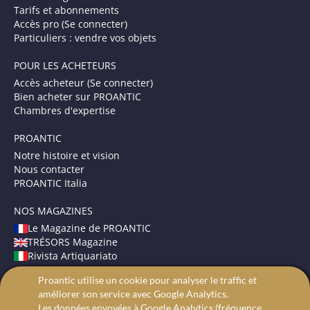
Tarifs et abonnements
Accès pro (Se connecter)
Particuliers : vendre vos objets
POUR LES ACHETEURS
Accès acheteur (Se connecter)
Bien acheter sur PROANTIC
Chambres d'expertise
PROANTIC
Notre histoire et vision
Nous contacter
PROANTIC Italia
NOS MAGAZINES
Le Magazine de PROANTIC
TRÉSORS Magazine
Rivista Artiquariato
Proantic utilise un cookie pour analyser le traffic et
CONDITIONS GÉNÉRALES
améliorer son service avec Google Analytics.
Mentions légales
Les données envoyées à Google Analytics (fréquence