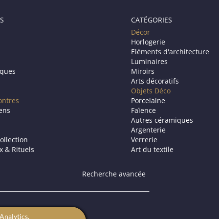
S
CATÉGORIES
Décor
Horlogerie
Eléments d'architecture
Luminaires
iques
Miroirs
Arts décoratifs
Objets Déco
ontres
Porcelaine
iens
Faïence
Autres céramiques
Argenterie
ollection
Verrerie
ux & Rituels
Art du textile
Recherche avancée
Analytics.