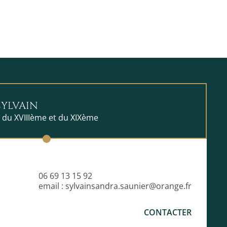
SYLVAIN
s du XVIIIème et du XIXème
06 69 13 15 92
email : sylvainsandra.saunier@orange.fr
CONTACTER