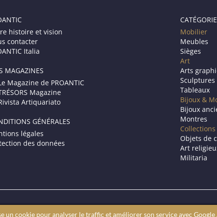
OANTIC
CATÉGORIE
re histoire et vision
Mobilier
s contacter
Meubles
ANTIC Italia
Sièges
Art
S MAGAZINES
Arts graph
Sculptures
Le Magazine de PROANTIC
Tableaux
TRÉSORS Magazine
Bijoux & M
Rivista Artiquariato
Bijoux anc
Montres
NDITIONS GÉNÉRALES
Collections
tions légales
Objets de c
tection des données
Art religie
Militaria
Le site des antiquaires en ligne.
se un cookie pour analyser le traffic et améliorer son service avec Google 