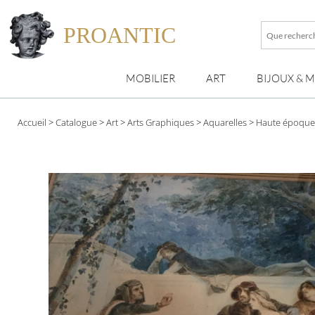
PROANTIC
Que
recherche
vous
MOBILIER
ART
BIJOUX & 
?
Accueil
>
Catalogue
>
Art
>
Arts Graphiques
>
Aquarelles
>
Haute époque-