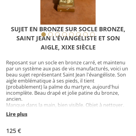
SUJET EN BRONZE SUR SOCLE BRONZE,
SAINT JEAN L'ÉVANGÉLISTE ET SON
AIGLE, XIXE SIÈCLE
Reposant sur un socle en bronze carré, et maintenu
par un système aux pas de vis manufacturés, voici un
beau sujet représentant Saint Jean l'évangéliste. Son
aigle emblématique à ses pieds, il tient
(probablement) la palme du martyre, aujourd'hui
incomplète. Beau drapé et jolie patine du bronze,
ancien.
Manque dans la main, bien visible. Objet à nettoyer.
Merci de regarder attentivement mes photos
Lire plus
détaillées, je ne cache rien!
Travail Européen, probablement Français, datant du
milieu du XiXe siècle, Circa 1840-60.
125 €
Dimensions : 15cm H. Base carrée 4.8cm