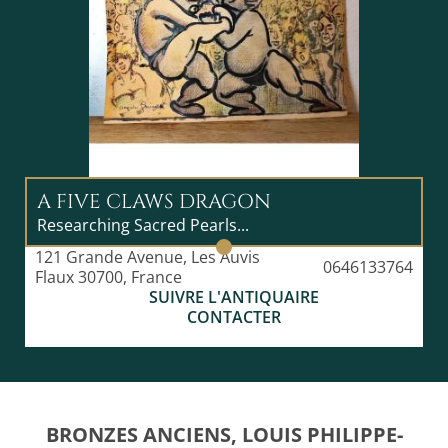
Je peux aussi prévoir une livraison en main propre
pour certains objets à livrer sur Paris et déballages
marchands Français et ceux dépassant 5000euros,
sinon je ferais appel à un transporteur.
N'hésitez pas à prendre contact pour toute question
supplémentaire
A FIVE CLAWS DRAGON
Researching Sacred Pearls...
121 Grande Avenue, Les Auvis
0646133764
Flaux 30700, France
SUIVRE L'ANTIQUAIRE
CONTACTER
BRONZES ANCIENS, LOUIS PHILIPPE-