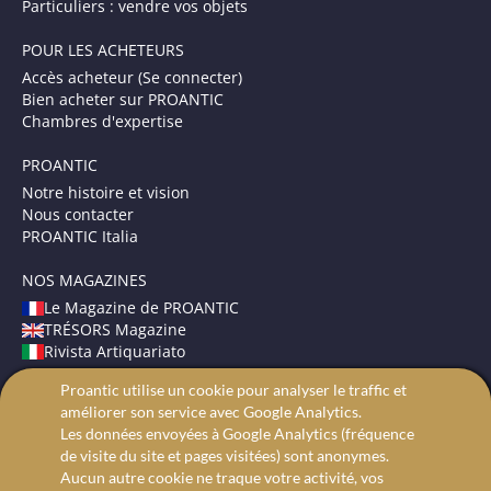
Particuliers : vendre vos objets
POUR LES ACHETEURS
Accès acheteur (Se connecter)
Bien acheter sur PROANTIC
Chambres d'expertise
PROANTIC
Notre histoire et vision
Nous contacter
PROANTIC Italia
NOS MAGAZINES
Le Magazine de PROANTIC
TRÉSORS Magazine
Rivista Artiquariato
Proantic utilise un cookie pour analyser le traffic et
CONDITIONS GÉNÉRALES
améliorer son service avec Google Analytics.
Mentions légales
Les données envoyées à Google Analytics (fréquence
Protection des données
de visite du site et pages visitées) sont anonymes.
Recherche avancée
Aucun autre cookie ne traque votre activité, vos