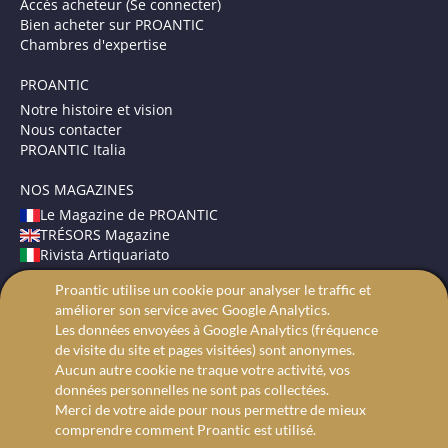
Accès acheteur (Se connecter)
Bien acheter sur PROANTIC
Chambres d'expertise
PROANTIC
Notre histoire et vision
Nous contacter
PROANTIC Italia
NOS MAGAZINES
Le Magazine de PROANTIC
TRÉSORS Magazine
Rivista Artiquariato
Proantic utilise un cookie pour analyser le traffic et
CONDITIONS GÉNÉRALES
améliorer son service avec Google Analytics.
Mentions légales
Les données envoyées à Google Analytics (fréquence
Protection des données
de visite du site et pages visitées) sont anonymes.
Recherche avancée
Aucun autre cookie ne traque votre activité, vos
données personnelles ne sont pas collectées.
Merci de votre aide pour nous permettre de mieux
comprendre comment Proantic est utilisé.