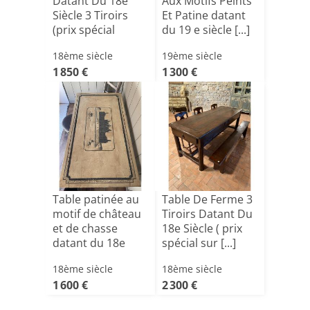
Datant Du 18e
Aux Motifs Peints
Siècle 3 Tiroirs
Et Patine datant
(prix spécial
du 19 e siècle [...]
penda[...]
18ème siècle
19ème siècle
1 850 €
1 300 €
Table patinée au
Table De Ferme 3
motif de château
Tiroirs Datant Du
et de chasse
18e Siècle ( prix
datant du 18e
spécial sur [...]
sièc[...]
18ème siècle
18ème siècle
1 600 €
2 300 €