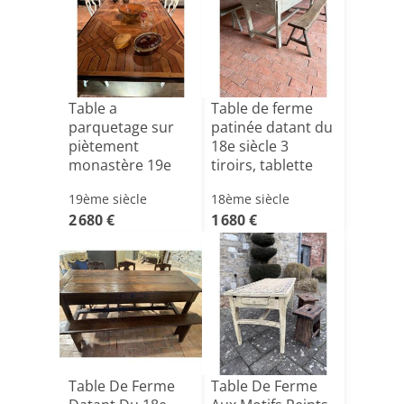
Table a
Table de ferme
parquetage sur
patinée datant du
piètement
18e siècle 3
monastère 19e
tiroirs, tablette
siècle
d[...]
19ème siècle
18ème siècle
2 680 €
1 680 €
Table De Ferme
Table De Ferme