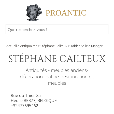
PROANTIC
Que
recherchez-
vous
Accueil
>
Antiquaires
>
Stéphane Cailteux
>
Tables Salle à Manger
?
STÉPHANE CAILTEUX
Antiquités - meubles anciens-
décoration- patine -restauration de
meubles
Rue du Thier 2a
Heure B5377, BELGIQUE
+32477695462
Site internet privé