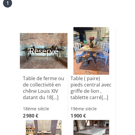
1
Reservé
Table de ferme ou
Table ( paire)
de collectivité en
pieds central avec
chêne Louis XIV
griffe de lion ,
datant du 18[...]
tablette carré[...]
18ème siècle
19ème siècle
2 980 €
1 900 €