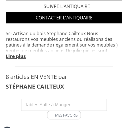
SUIVRE L'ANTIQUAIRE
CONTACTER L'ANTIQUAIRE
Sc- Artisan du bois Stephane Cailteux Nous
restaurons vos meubles anciens ou réalisons des
patines à la demande ( également sur vos meubles )
Ventes de meubles anciens De jolie pièces sont
toujours disponible Prix spécial actuellement sur
Lire plus
simple demande (sur tout le site)? Je reste à votre
écoute pour toute demande Au plaisir
8 articles EN VENTE par
STÉPHANE CAILTEUX
MES FAVORIS