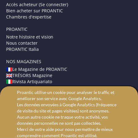
Accès acheteur (Se connecter)
Bien acheter sur PROANTIC
Chambres d'expertise
PROANTIC
Notre histoire et vision
Nous contacter
PROANTIC Italia
NOS MAGAZINES
Le Magazine de PROANTIC
TRÉSORS Magazine
Rivista Artiquariato
Proantic utilise un cookie pour analyser le traffic et
CONDITIONS GÉNÉRALES
améliorer son service avec Google Analytics.
Mentions légales
Les données envoyées à Google Analytics (fréquence
Protection des données
de visite du site et pages visitées) sont anonymes.
Recherche avancée
Aucun autre cookie ne traque votre activité, vos
données personnelles ne sont pas collectées.
Merci de votre aide pour nous permettre de mieux
comprendre comment Proantic est utilisé.