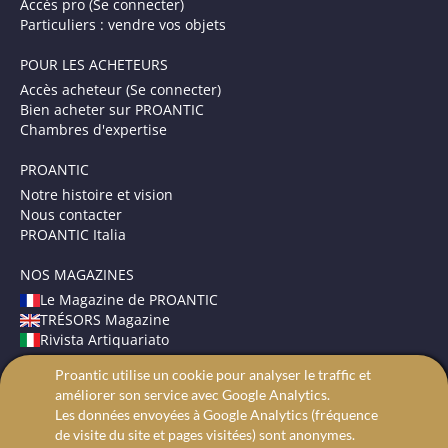
Accès pro (Se connecter)
Particuliers : vendre vos objets
POUR LES ACHETEURS
Accès acheteur (Se connecter)
Bien acheter sur PROANTIC
Chambres d'expertise
PROANTIC
Notre histoire et vision
Nous contacter
PROANTIC Italia
NOS MAGAZINES
Le Magazine de PROANTIC
TRÉSORS Magazine
Rivista Artiquariato
Proantic utilise un cookie pour analyser le traffic et
CONDITIONS GÉNÉRALES
améliorer son service avec Google Analytics.
Mentions légales
Les données envoyées à Google Analytics (fréquence
Protection des données
de visite du site et pages visitées) sont anonymes.