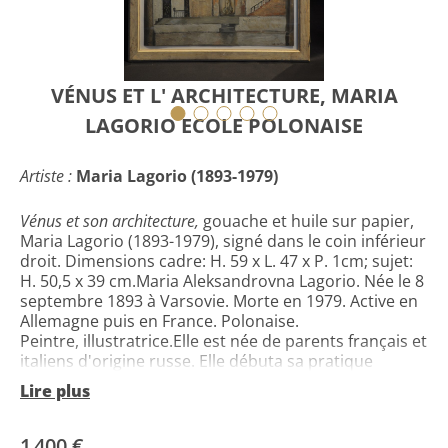
VÉNUS ET L' ARCHITECTURE, MARIA
LAGORIO ECOLE POLONAISE
Artiste :
Maria Lagorio (1893-1979)
Vénus et son architecture,
gouache et huile sur papier,
Maria Lagorio (1893-1979), signé dans le coin inférieur
droit. Dimensions cadre: H. 59 x L. 47 x P. 1cm; sujet:
H. 50,5 x 39 cm.Maria Aleksandrovna Lagorio. Née le 8
septembre 1893 à Varsovie. Morte en 1979. Active en
Allemagne puis en France. Polonaise.
Peintre, illustratrice.Elle est née de parents français et
italiens d'origine russe. Elle débuta sa pratique
artistique par le dessin et l'illustration de livres et de
Lire plus
revues de prestige dont
Ville et campagne.
Après la
révolution, elle s'installa en Finlande où elle épousa le
peintre architecte Isselenov. Elle s'installa ensuite en
1 400 €