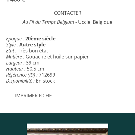
Allemagne et en France.
Elle appartient au groupe
Le Monde de l'art.
Elle a
CONTACTER
figuré, à Paris, au Salon des Indépendants. Elle a
illustré
Au Fil du Temps Belgium
Le Portrait de Dorian Gray,
- Uccle, Belgique
d'Oscar Wilde et
Don
Juan
de Hoffmann.
Epoque :
20ème siècle
Style :
Autre style
Etat :
Très bon état
Matière :
Gouache et huile sur papier
Largeur :
39 cm
Hauteur :
50,5 cm
Référence (ID) :
712699
Disponibilité :
En stock
IMPRIMER FICHE