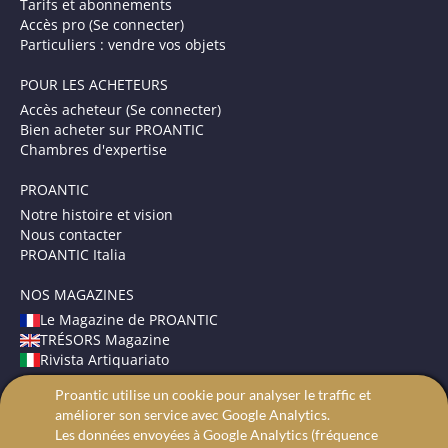
Tarifs et abonnements
Accès pro (Se connecter)
Particuliers : vendre vos objets
POUR LES ACHETEURS
Accès acheteur (Se connecter)
Bien acheter sur PROANTIC
Chambres d'expertise
PROANTIC
Notre histoire et vision
Nous contacter
PROANTIC Italia
NOS MAGAZINES
Le Magazine de PROANTIC
TRÉSORS Magazine
Rivista Artiquariato
Proantic utilise un cookie pour analyser le traffic et
CONDITIONS GÉNÉRALES
améliorer son service avec Google Analytics.
Mentions légales
Les données envoyées à Google Analytics (fréquence
Protection des données