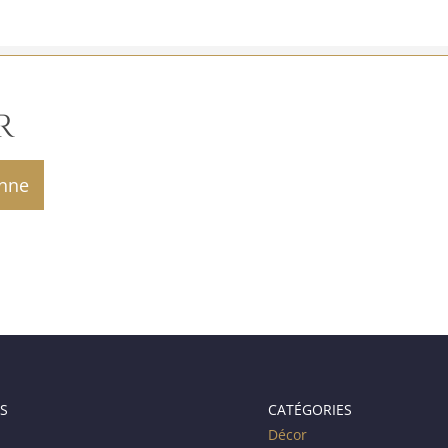
R
S
CATÉGORIES
Décor