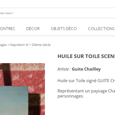
z-
MONTRES
DÉCOR
OBJETS DÉCO
COLLECTIONS
sages
>
Napoleon III
> 20ème siècle
HUILE SUR TOILE SCE
Artiste :
Guite Chailley
Huile sur Toile signé GUITE C
Représentant un paysage Cham
personnages.