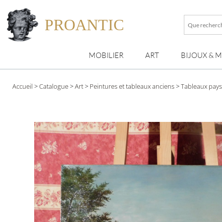
PROANTIC
Que
recherche
vous
MOBILIER
ART
BIJOUX & 
?
Accueil
>
Catalogue
>
Art
>
Peintures et tableaux anciens
>
Tableaux pay