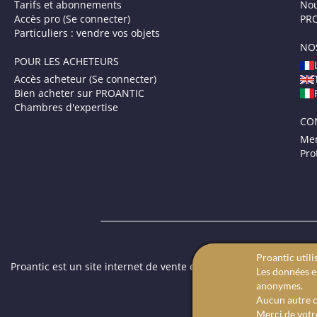
Tarifs et abonnements
Nou
Accès pro (Se connecter)
PRO
Particuliers : vendre vos objets
NO
POUR LES ACHETEURS
Accès acheteur (Se connecter)
Bien acheter sur PROANTIC
Chambres d'expertise
CO
Men
Pro
Proantic utili
Proantic est un site internet de vente en ligne dédié aux antiqua
Les données en
des tableaux anciens.
anonymes.
Aucun autre c
Merci de votr