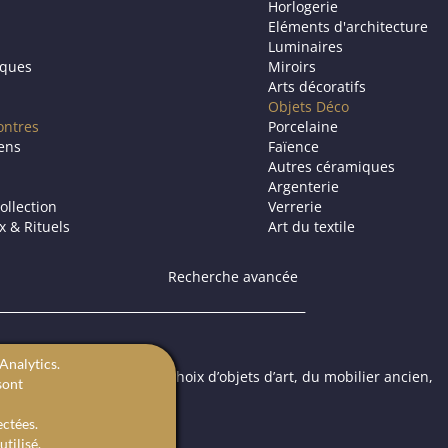
Horlogerie
Eléments d'architecture
Luminaires
iques
Miroirs
Arts décoratifs
Objets Déco
ontres
Porcelaine
iens
Faïence
Autres céramiques
Argenterie
ollection
Verrerie
ux & Rituels
Art du textile
Recherche avancée
Analytics.
ic propose à la vente un choix d’objets d’art, du mobilier ancien,
sont
 ou une galerie d’art.
ectées.
tilisé.