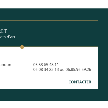
RET
ets d'art
 Condom
05 53 65 48 11
06 08 34 23 13 ou 06.85.96.59.26
CONTACTER