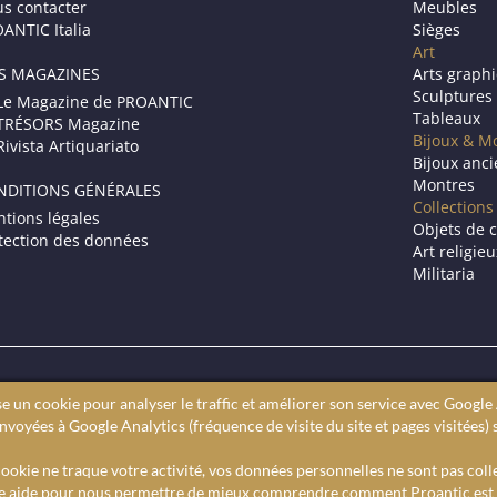
s contacter
Meubles
ANTIC Italia
Sièges
Art
S MAGAZINES
Arts graph
Sculptures
Le Magazine de PROANTIC
Tableaux
TRÉSORS Magazine
Bijoux & M
Rivista Artiquariato
Bijoux anc
Montres
NDITIONS GÉNÉRALES
Collections
tions légales
Objets de c
tection des données
Art religie
Militaria
Le site des antiquaires en ligne.
se un cookie pour analyser le traffic et améliorer son service avec Google 
ires professionnels. Vous cherchez à acheter des antiquités, Proant
voyées à Google Analytics (fréquence de visite du site et pages visitées) 
 Proantic, c’est un moteur de recherche pour trouver un antiquaire
Sur proantic retrouvez l’actualité de l’art et des expositions.
ookie ne traque votre activité, vos données personnelles ne sont pas coll
e aide pour nous permettre de mieux comprendre comment Proantic est u