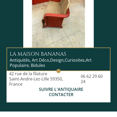
LA MAISON BANANAS
Antiquités, Art Déco,Design,Curiosites,Art
Populaire, Bidules
42 rue de la filature
06 62 29 60
Saint-Andre-Lez-Lille 59350,
24
France
SUIVRE L'ANTIQUAIRE
CONTACTER