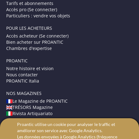
Tarifs et abonnements
Accès pro (Se connecter)
Particuliers : vendre vos objets
POUR LES ACHETEURS
Accès acheteur (Se connecter)
Bien acheter sur PROANTIC
Chambres d'expertise
PROANTIC
Notre histoire et vision
Nous contacter
PROANTIC Italia
NOS MAGAZINES
Le Magazine de PROANTIC
TRÉSORS Magazine
Rivista Artiquariato
Proantic utilise un cookie pour analyser le traffic et
CONDITIONS GÉNÉRALES
améliorer son service avec Google Analytics.
Mentions légales
Les données envoyées à Google Analytics (fréquence