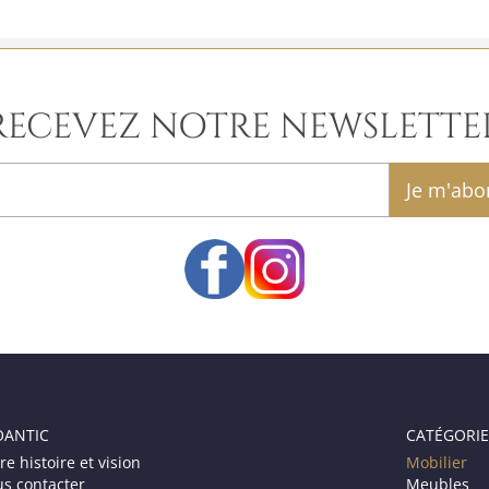
RECEVEZ NOTRE NEWSLETTE
email
OANTIC
CATÉGORIE
re histoire et vision
Mobilier
s contacter
Meubles