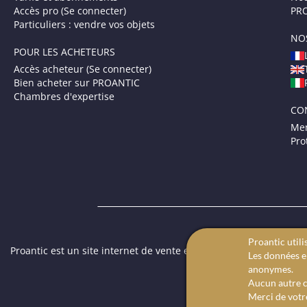
Accès pro (Se connecter)
PRO
Particuliers : vendre vos objets
NO
POUR LES ACHETEURS
Accès acheteur (Se connecter)
Bien acheter sur PROANTIC
Chambres d'expertise
CO
Men
Pro
Proantic utili
Proantic est un site internet de vente en ligne dédié aux antiqua
Les données en
des tableaux anciens.
anonymes.
Aucun autre c
Merci de votr