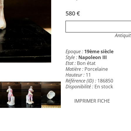
Manque un doigt à la femme.
Travail français de la manufa
580 €
Antiquit
Epoque :
19ème siècle
Style :
Napoleon III
Etat :
Bon état
Matière :
Porcelaine
Hauteur :
11
Référence (ID) :
186850
Disponibilité :
En stock
IMPRIMER FICHE