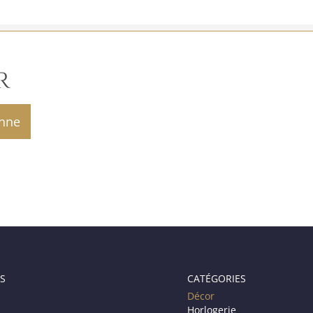
R
S
CATÉGORIES
Décor
Horlogerie