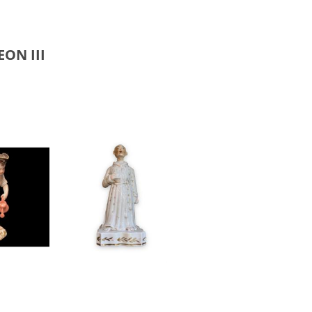
ON III