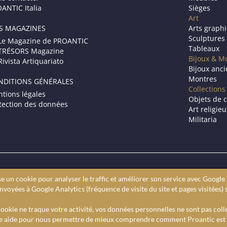
ANTIC Italia
Sièges
Art
S MAGAZINES
Arts graph
Sculptures
Le Magazine de PROANTIC
Tableaux
TRÉSORS Magazine
Bijoux & M
Rivista Artiquariato
Bijoux anc
Montres
NDITIONS GÉNÉRALES
Collections
tions légales
Objets de c
tection des données
Art religie
Militaria
Le site des antiquaires en ligne.
se un cookie pour analyser le traffic et améliorer son service avec Google 
ires professionnels. Vous cherchez à acheter des antiquités, Proant
voyées à Google Analytics (fréquence de visite du site et pages visitées) 
 Proantic, c’est un moteur de recherche pour trouver un antiquaire
Sur proantic retrouvez l’actualité de l’art et des expositions.
ookie ne traque votre activité, vos données personnelles ne sont pas coll
e aide pour nous permettre de mieux comprendre comment Proantic est u