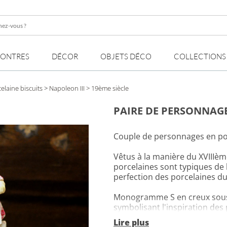
z-
MONTRES
DÉCOR
OBJETS DÉCO
COLLECTIONS
elaine biscuits
>
Napoleon III
> 19ème siècle
PAIRE DE PERSONNAG
Couple de personnages en po
Vêtus à la manière du XVIIIème
porcelaines sont typiques de l
perfection des porcelaines du 
Monogramme S en creux sous 
symbolisant l'inspiration des
Lire plus