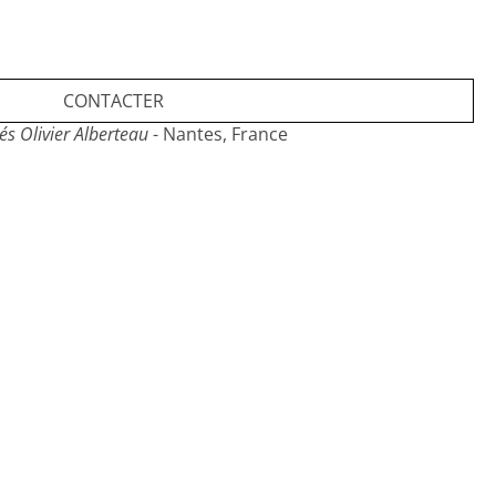
cture des Samson, seconde moitié du XIXème siècle.
CONTACTER
és Olivier Alberteau
- Nantes, France