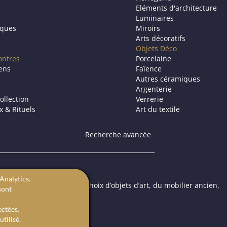
Eléments d'architecture
Luminaires
iques
Miroirs
Arts décoratifs
Objets Déco
ontres
Porcelaine
iens
Faïence
Autres céramiques
Argenterie
ollection
Verrerie
ux & Rituels
Art du textile
Recherche avancée
Analytics.
ic propose à la vente un choix d’objets d’art, du mobilier ancien,
sont
 ou une galerie d’art.
ectées.
tilisé.