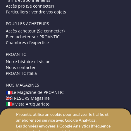
Tarifs et abonnements
Accès pro (Se connecter)
Particuliers : vendre vos objets
POUR LES ACHETEURS
Accès acheteur (Se connecter)
Bien acheter sur PROANTIC
Chambres d'expertise
PROANTIC
Notre histoire et vision
Nous contacter
PROANTIC Italia
NOS MAGAZINES
Le Magazine de PROANTIC
TRÉSORS Magazine
Rivista Artiquariato
Proantic utilise un cookie pour analyser le traffic et
CONDITIONS GÉNÉRALES
améliorer son service avec Google Analytics.
Mentions légales
Les données envoyées à Google Analytics (fréquence
Protection des données