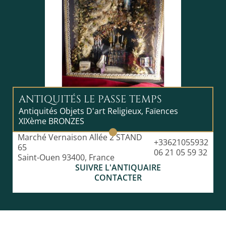
ANTIQUITÉS LE PASSE TEMPS
Antiquités Objets D'art Religieux, Faïences
XIXème BRONZES
Marché Vernaison Allée 2 STAND
+33621055932
65
06 21 05 59 32
Saint-Ouen 93400, France
SUIVRE L'ANTIQUAIRE
CONTACTER