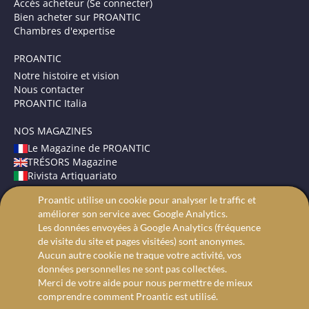
Accès acheteur (Se connecter)
Bien acheter sur PROANTIC
Chambres d'expertise
PROANTIC
Notre histoire et vision
Nous contacter
PROANTIC Italia
NOS MAGAZINES
Le Magazine de PROANTIC
TRÉSORS Magazine
Rivista Artiquariato
Proantic utilise un cookie pour analyser le traffic et
CONDITIONS GÉNÉRALES
améliorer son service avec Google Analytics.
Mentions légales
Les données envoyées à Google Analytics (fréquence
Protection des données
de visite du site et pages visitées) sont anonymes.
Recherche avancée
Aucun autre cookie ne traque votre activité, vos
données personnelles ne sont pas collectées.
Merci de votre aide pour nous permettre de mieux
comprendre comment Proantic est utilisé.