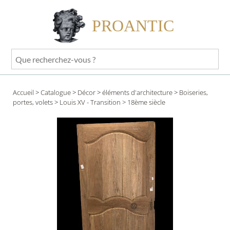
PROANTIC
Que
recherchez-
vous
Accueil
>
Catalogue
>
Décor
>
éléments d'architecture
>
Boiseries,
?
portes, volets
>
Louis XV - Transition
> 18ème siècle