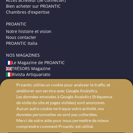
Accès acheteur (Se connecter)
Bien acheter sur PROANTIC
Chambres d'expertise
PROANTIC
Notre histoire et vision
Nous contacter
PROANTIC Italia
NOS MAGAZINES
Le Magazine de PROANTIC
TRÉSORS Magazine
Rivista Artiquariato
Proantic utilise un cookie pour analyser le traffic et
CONDITIONS GÉNÉRALES
améliorer son service avec Google Analytics.
Mentions légales
Les données envoyées à Google Analytics (fréquence
Protection des données
de visite du site et pages visitées) sont anonymes.
Recherche avancée
Aucun autre cookie ne traque votre activité, vos
données personnelles ne sont pas collectées.
Merci de votre aide pour nous permettre de mieux
comprendre comment Proantic est utilisé.