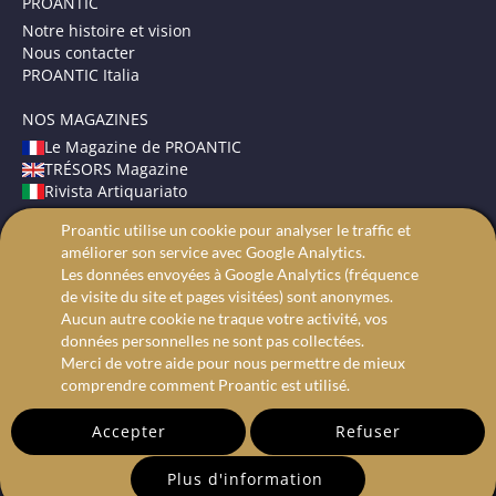
PROANTIC
Notre histoire et vision
Nous contacter
PROANTIC Italia
NOS MAGAZINES
Le Magazine de PROANTIC
TRÉSORS Magazine
Rivista Artiquariato
Proantic utilise un cookie pour analyser le traffic et
CONDITIONS GÉNÉRALES
améliorer son service avec Google Analytics.
Mentions légales
Les données envoyées à Google Analytics (fréquence
Protection des données
de visite du site et pages visitées) sont anonymes.
Recherche avancée
Aucun autre cookie ne traque votre activité, vos
données personnelles ne sont pas collectées.
Merci de votre aide pour nous permettre de mieux
comprendre comment Proantic est utilisé.
Accepter
Refuser