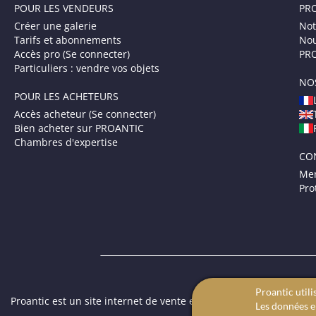
POUR LES VENDEURS
PR
Créer une galerie
Not
Tarifs et abonnements
Nou
Accès pro (Se connecter)
PRO
Particuliers : vendre vos objets
NO
POUR LES ACHETEURS
Accès acheteur (Se connecter)
Bien acheter sur PROANTIC
Chambres d'expertise
CO
Men
Pro
Proantic utili
Proantic est un site internet de vente en ligne dédié aux antiqua
Les données en
des tableaux anciens.