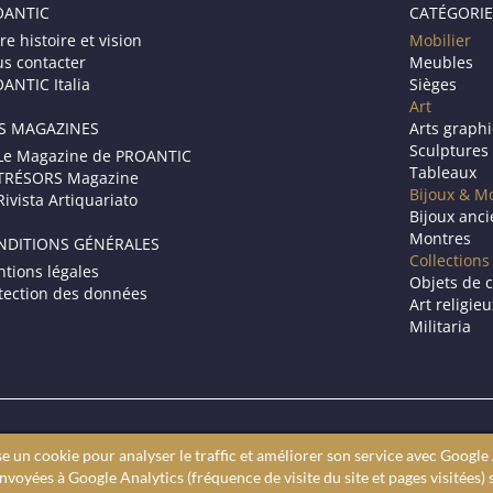
OANTIC
CATÉGORIE
re histoire et vision
Mobilier
s contacter
Meubles
ANTIC Italia
Sièges
Art
S MAGAZINES
Arts graph
Sculptures
Le Magazine de PROANTIC
Tableaux
TRÉSORS Magazine
Bijoux & M
Rivista Artiquariato
Bijoux anc
Montres
NDITIONS GÉNÉRALES
Collections
tions légales
Objets de c
tection des données
Art religie
Militaria
Le site des antiquaires en ligne.
se un cookie pour analyser le traffic et améliorer son service avec Google 
ires professionnels. Vous cherchez à acheter des antiquités, Proant
voyées à Google Analytics (fréquence de visite du site et pages visitées) 
 Proantic, c’est un moteur de recherche pour trouver un antiquaire