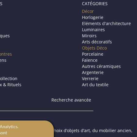
S
CATÉGORIES
Décor
Horlogerie
Eléments d'architecture
Luminaires
iques
Miroirs
Arts décoratifs
Objets Déco
ontres
Porcelaine
iens
Faïence
Autres céramiques
Argenterie
ollection
Verrerie
ux & Rituels
Art du textile
Recherche avancée
Analytics.
ic propose à la vente un choix d’objets d’art, du mobilier ancien,
sont
 ou une galerie d’art.