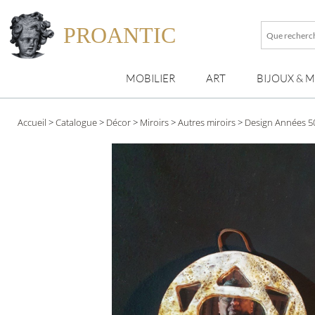
PROANTIC
Que
recherche
vous
MOBILIER
ART
BIJOUX & 
?
Accueil
>
Catalogue
>
Décor
>
Miroirs
>
Autres miroirs
>
Design Années 5