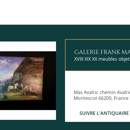
GALERIE FRANK M
XVIII XIX XX meubles obje
Mas Avalric chemin Avalri
Montescot 66200, France
SUIVRE L'ANTIQUAIRE