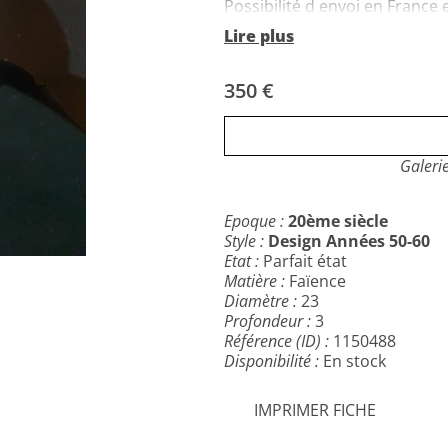
Possibilité d envoi en France
Lire plus
350 €
Galeri
Epoque :
20ème siècle
Style :
Design Années 50-60
Etat :
Parfait état
Matière :
Faïence
Diamètre :
23
Profondeur :
3
Référence (ID) :
1150488
Disponibilité :
En stock
IMPRIMER FICHE