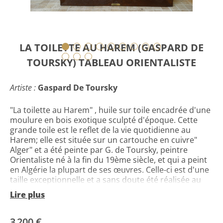
LA TOILETTE AU HAREM (GASPARD DE
TOURSKY) TABLEAU ORIENTALISTE
Artiste :
Gaspard De Toursky
"La toilette au Harem" , huile sur toile encadrée d'une
moulure en bois exotique sculpté d'époque. Cette
grande toile est le reflet de la vie quotidienne au
Harem; elle est située sur un cartouche en cuivre"
Alger" et a été peinte par G. de Toursky, peintre
Orientaliste né à la fin du 19ème siècle, et qui a peint
en Algérie la plupart de ses œuvres. Celle-ci est d'une
taille exceptionnelle et a sans doute été réalisée au
tout début du 20ème siècle. dimensions avec cadre:
Lire plus
152 cm haut x 211 cm large. ( plus grand format
connu à ce jour: source Artprice).
cette toile possède son cadre en bois exotique
3 200 €