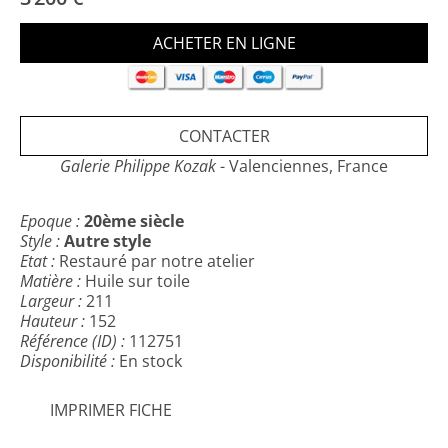
sculpté d'origine et muni d'un cartouche en cuivre .
cette toile , dans son état d'origine, ainsi que son
cadre sculpté en bois éxotique, sont entièrement
restaurés: allègement du vernis et nettoyage complet
de la toile, pose d'un vernis protecteur en 2 couches
satinées invisibles.
CONTACTER
Galerie Philippe Kozak
- Valenciennes, France
Epoque :
20ème siècle
Style :
Autre style
Etat :
Restauré par notre atelier
Matière :
Huile sur toile
Largeur :
211
Hauteur :
152
Référence (ID) :
112751
Disponibilité :
En stock
IMPRIMER FICHE