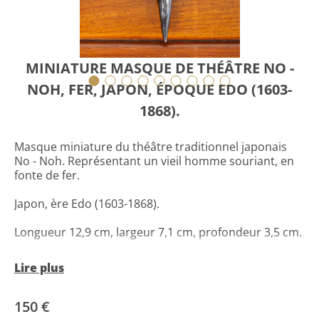
MINIATURE MASQUE DE THÉÂTRE NO -
NOH, FER, JAPON, ÉPOQUE EDO (1603-
1868).
Masque miniature du théâtre traditionnel japonais
No - Noh. Représentant un vieil homme souriant, en
fonte de fer.
Japon, ère Edo (1603-1868).
Longueur 12,9 cm, largeur 7,1 cm, profondeur 3,5 cm.
Très bon état de conservation.
Lire plus
Livraison gratuite dans UE. ! J'envoie des colis par
courrier assuré (DPD ou DHL). Tous les articles sont
150 €
emballés très soigneusement. Paiement par virement