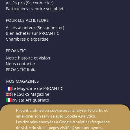
Accès pro (Se connecter)
Particuliers : vendre vos objets
POUR LES ACHETEURS
Accès acheteur (Se connecter)
Bien acheter sur PROANTIC
Chambres d'expertise
PROANTIC
Notre histoire et vision
Nous contacter
PROANTIC Italia
NOS MAGAZINES
Le Magazine de PROANTIC
TRÉSORS Magazine
Rivista Artiquariato
Proantic utilise un cookie pour analyser le traffic et
CONDITIONS GÉNÉRALES
améliorer son service avec Google Analytics.
Mentions légales
Les données envoyées à Google Analytics (fréquence
Protection des données
de visite du site et pages visitées) sont anonymes.