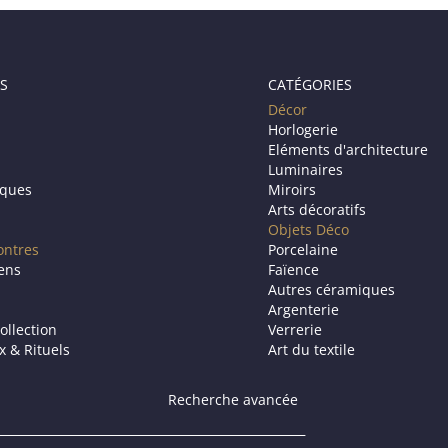
S
CATÉGORIES
Décor
Horlogerie
Eléments d'architecture
Luminaires
iques
Miroirs
Arts décoratifs
Objets Déco
ontres
Porcelaine
iens
Faïence
Autres céramiques
Argenterie
ollection
Verrerie
ux & Rituels
Art du textile
Recherche avancée