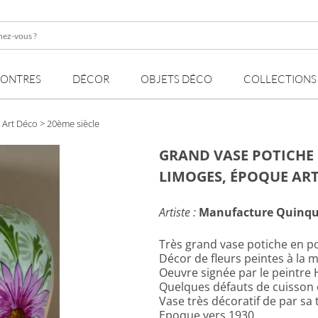
z-
MONTRES
DÉCOR
OBJETS DÉCO
COLLECTIONS
>
Art Déco
> 20ème siècle
GRAND VASE POTICHE 
LIMOGES, ÉPOQUE AR
Artiste :
Manufacture Quinqu
Très grand vase potiche en p
Décor de fleurs peintes à la 
Oeuvre signée par le peintre 
Quelques défauts de cuisson 
Vase très décoratif de par sa t
Epoque vers 1930.