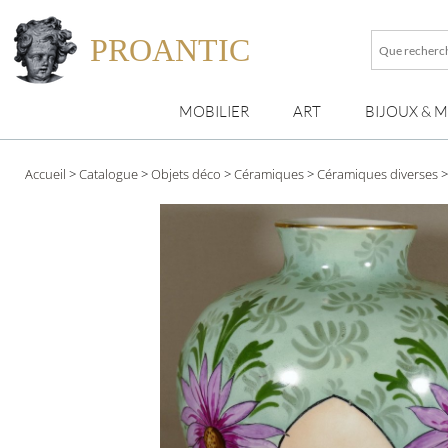
PROANTIC
Que
recherche
vous
MOBILIER
ART
BIJOUX & 
?
Accueil
>
Catalogue
>
Objets déco
>
Céramiques
>
Céramiques diverses