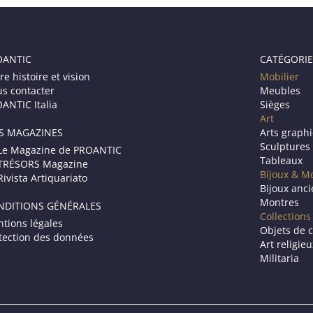
OANTIC
CATÉGORIE
re histoire et vision
Mobilier
s contacter
Meubles
ANTIC Italia
Sièges
Art
S MAGAZINES
Arts graph
Sculptures
Le Magazine de PROANTIC
Tableaux
TRÉSORS Magazine
Bijoux & M
Rivista Artiquariato
Bijoux anc
Montres
NDITIONS GÉNÉRALES
Collections
tions légales
Objets de c
tection des données
Art religie
Militaria