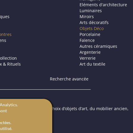
Eléments d'architecture
Luminaires
iques
Miroirs
Arts décoratifs
Objets Déco
ontres
Porcelaine
iens
Faïence
Autres céramiques
Argenterie
ollection
Verrerie
ux & Rituels
Art du textile
Recherche avancée
Analytics.
ic propose à la vente un choix d’objets d’art, du mobilier ancien,
sont
 ou une galerie d’art.
ectées.
tilisé.