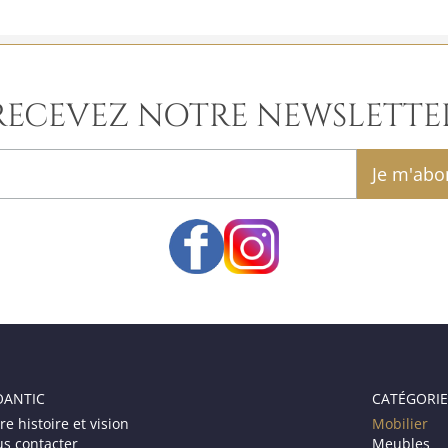
RECEVEZ NOTRE NEWSLETTE
email
OANTIC
CATÉGORIE
re histoire et vision
Mobilier
s contacter
Meubles