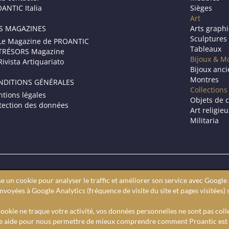
ANTIC Italia
Sièges
Art
S MAGAZINES
Arts graph
Sculptures
Le Magazine de PROANTIC
Tableaux
TRÉSORS Magazine
Bijoux & M
Rivista Artiquariato
Bijoux anc
Montres
NDITIONS GÉNÉRALES
Collections
tions légales
Objets de c
tection des données
Art religie
Militaria
Le site des antiquaires en ligne.
se un cookie pour analyser le traffic et améliorer son service avec Google 
ires professionnels. Vous cherchez à acheter des antiquités, Proant
voyées à Google Analytics (fréquence de visite du site et pages visitées) 
 Proantic, c’est un moteur de recherche pour trouver un antiquaire
Sur proantic retrouvez l’actualité de l’art et des expositions.
ookie ne traque votre activité, vos données personnelles ne sont pas coll
e aide pour nous permettre de mieux comprendre comment Proantic est u