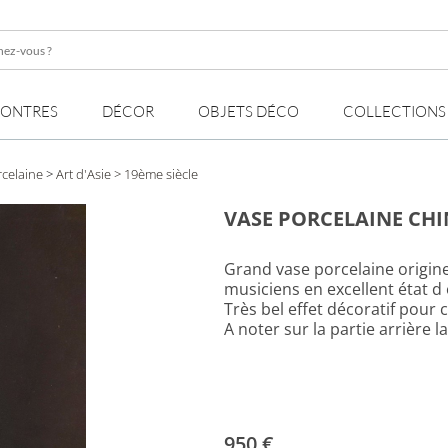
z-
MONTRES
DÉCOR
OBJETS DÉCO
COLLECTIONS
rcelaine
>
Art d'Asie
> 19ème siècle
VASE PORCELAINE CHIN
Grand vase porcelaine origi
musiciens en excellent état d 
Très bel effet décoratif pour 
A noter sur la partie arrière
950 €