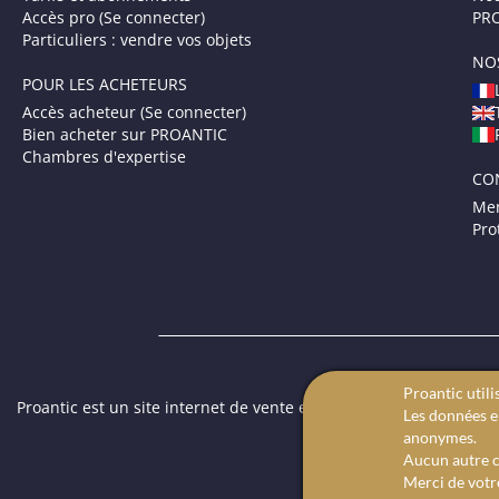
Accès pro (Se connecter)
PRO
Particuliers : vendre vos objets
NO
POUR LES ACHETEURS
Accès acheteur (Se connecter)
Bien acheter sur PROANTIC
Chambres d'expertise
CO
Men
Pro
Proantic utili
Proantic est un site internet de vente en ligne dédié aux antiqua
Les données en
des tableaux anciens.
anonymes.
Aucun autre c
Merci de votr