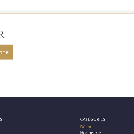
R
S
CATÉGORIES
Décor
Horlogerie