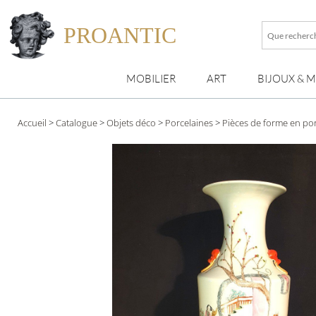
PROANTIC
Que
recherche
vous
MOBILIER
ART
BIJOUX & 
?
Accueil
>
Catalogue
>
Objets déco
>
Porcelaines
>
Pièces de forme en po