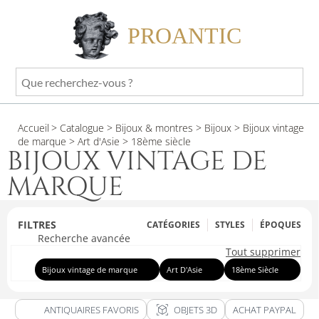
PROANTIC
Que
recherchez-
vous
Accueil
> Catalogue
> Bijoux & montres
> Bijoux
> Bijoux vintage
?
de marque
> Art d'Asie
> 18ème siècle
BIJOUX VINTAGE DE
MARQUE
FILTRES
CATÉGORIES
STYLES
ÉPOQUES
Recherche avancée
Tout supprimer
Bijoux vintage de marque
Art D'Asie
18ème Siècle
view_in_ar
ANTIQUAIRES FAVORIS
OBJETS 3D
ACHAT PAYPAL